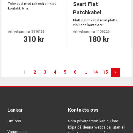
Svart Flat
Telekabel med rak och vinklad
kontakt. 6 m.
Patchkabel
Platt patchkabel med platta,
vinklade kontakter.
Artikelnummer 3916159
Artikelnummer 1106226
310 kr
180 kr
1
2
3
4
5
6
...
14
15
>
Länkar
Kontakta oss
Om oss
Som privatperson kan du inte
köpa på denna webbsida, utan all
Varumärken