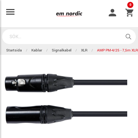
0
Startsida
Kablar
Signalkabel
XLR
AMP PM-4/25 - 7,5m XLR