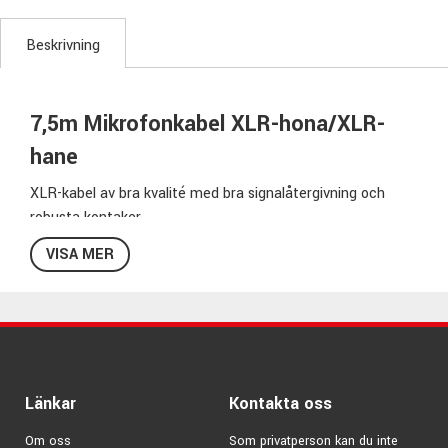
Beskrivning
7,5m Mikrofonkabel XLR-hona/XLR-
hane
XLR-kabel av bra kvalité med bra signalåtergivning och
robusta kontaker.
VISA MER
Specifikationer PM4/25:
Kabellängd:
7,5m
Kontakt sida 1:
XLR-hona
Kontakt sida 2:
XLR-hane
Kabelfärg:
Svart
Modellbeteckning:
PM-4/25
Länkar
Kontakta oss
Pris per styck
Om oss
Som privatperson kan du inte