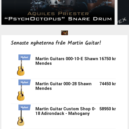
PRS CE24 Faded Abalone
35450 kr
PRS Custom 24-08 Black
56450 kr
Senaste nyheterna från Martin Guitar!
Rainbow Holoflake
Martin Guitars 000-10-E Shawn
16750 kr
PRS Jon Jourdan Platinum
54950 kr
Mendes
Metallic
Martin Guitar 000-28 Shawn
74450 kr
PRS S2 Vela HHT Matcha
22950 kr
Mendes
Green Satin
Martin Guitar Custom Shop 0-
58950 kr
PRS SE Hollowbody 1 Piezo
18650 kr
18 Adirondack - Mahogany
Orange Tiger Smokeburst