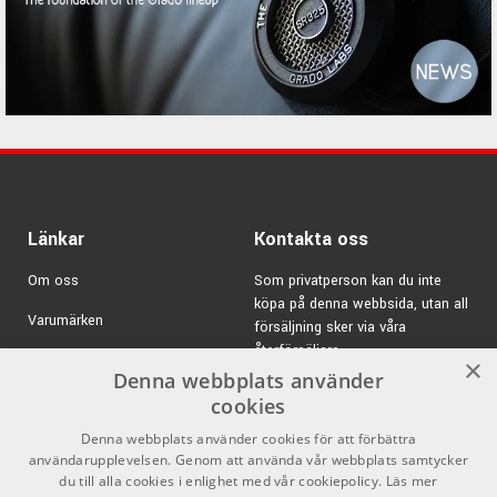
Länkar
Kontakta oss
Om oss
Som privatperson kan du inte
köpa på denna webbsida, utan all
Varumärken
försäljning sker via våra
återförsäljare.
Kampanjer
×
Denna webbplats använder
E-post:
info@emnordic.se
GDPR & Cookies
cookies
Denna webbplats använder cookies för att förbättra
Försäljningsvillkor
användarupplevelsen. Genom att använda vår webbplats samtycker
Inlogg för återförsäljare
du till alla cookies i enlighet med vår cookiepolicy.
Läs mer