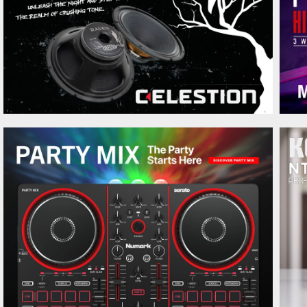
Ernie Ball 5636 Dark Matter -
360 kr
axelband i Jacquard-design
Ernie Ball 5637 Vintage Harvest
360 kr
Ernie Ball 2254 Classic Skinny
115 kr
Top Heavy Bottom Slinky Pure
Nickel
Ernie Ball 2256 Classic Turbo
115 kr
Slinky
Ernie Ball 2257 Classic Ultra
115 kr
Slinky Pure Nickel