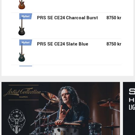
PRS SE CE24 Charcoal Burst
8750 kr
PRS SE CE24 Slate Blue
8750 kr
PRS SE CE24 Standard Satin
5995 kr
Tremolo Ice Blue Metallic
PRS CE24 Standard Tremolo
5995 kr
Satin Vintage Cherry
PRS SE Ed Sheeran
18950 kr
Hollowbody Orange Tiger
Smokeburst