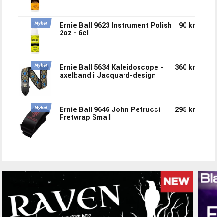
Ernie Ball 9623 Instrument Polish
90 kr
2oz - 6cl
Ernie Ball 5634 Kaleidoscope -
360 kr
axelband i Jacquard-design
Ernie Ball 9646 John Petrucci
295 kr
Fretwrap Small
Ernie Ball 5635 Flower Crown -
360 kr
axelband i Jacquard-design
Ernie Ball 5633 Mint To Be -
360 kr
axelband i Jacquard-design