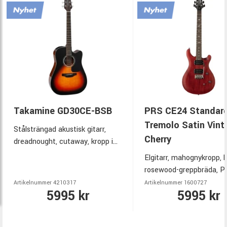
Takamine GD30CE-BSB
PRS CE24 Standar
Tremolo Satin Vint
Stålsträngad akustisk gitarr,
Cherry
dreadnought, cutaway, kropp i
mahogny, lock i gran, hals i
Elgitarr, mahognykropp, l
mahogny, greppbräda i ovangkol.
rosewood-greppbräda, 
Takamine TP‑4TD preamp.
85/15"S" humbuckers, st
Artikelnummer
4210317
Artikelnummer
1600727
5995 kr
5995 kr
stall