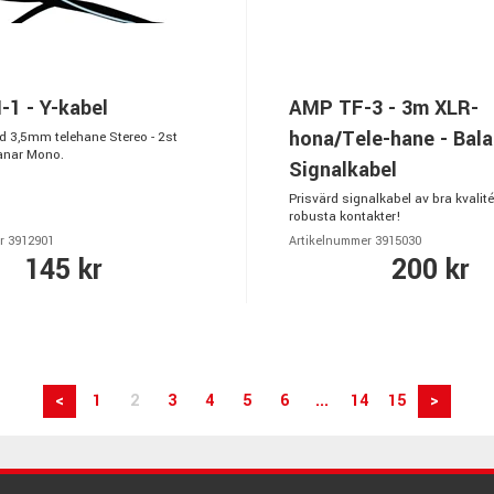
1 - Y-kabel
AMP TF-3 - 3m XLR-
hona/Tele-hane - Bal
 3,5mm telehane Stereo - 2st
anar Mono.
Signalkabel
Prisvärd signalkabel av bra kvalit
robusta kontakter!
r 3912901
Artikelnummer 3915030
145 kr
200 kr
<
1
2
3
4
5
6
...
14
15
>