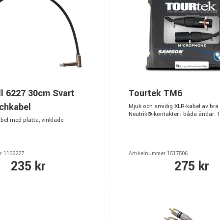
ll 6227 30cm Svart
Tourtek TM6
chkabel
Mjuk och smidig XLR-kabel av bra k
Neutrik®-kontakter i båda ändar. 
bel med platta, vinklade
r 1106227
Artikelnummer 1517506
235 kr
275 kr