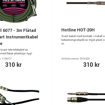
Hotline HOT-20H
ll 6077 - 3m Flätad
art Instrumentkabel
Svart kabel med kontakt i metall 
belastningsskydd av mjuk plast oc
le
m.
svart tele-telekabel av
med flätat ytterhöje i tyg!
r 1106077
Artikelnummer 3916320
310 kr
310 kr