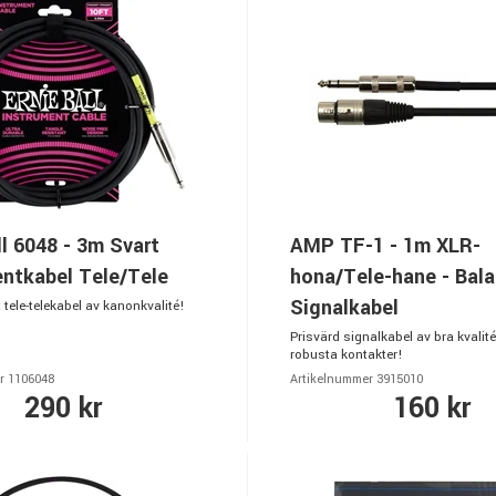
ll 6048 - 3m Svart
AMP TF-1 - 1m XLR-
ntkabel Tele/Tele
hona/Tele-hane - Bal
Signalkabel
 tele-telekabel av kanonkvalité!
Prisvärd signalkabel av bra kvalit
robusta kontakter!
r 1106048
Artikelnummer 3915010
290 kr
160 kr