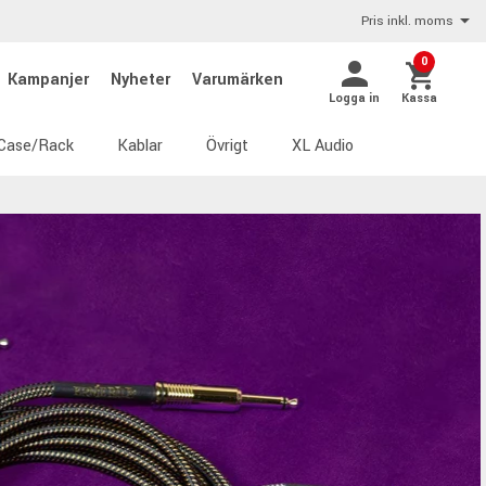
Pris inkl. moms
0
Kampanjer
Nyheter
Varumärken
Logga in
Kassa
Case/Rack
Kablar
Övrigt
XL Audio