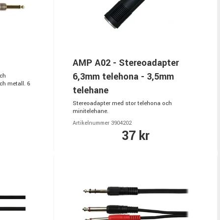
AMP A02 - Stereoadapter
6,3mm telehona - 3,5mm
och
h metall. 6
telehane
Stereoadapter med stor telehona och
minitelehane.
Artikelnummer 3904202
37 kr