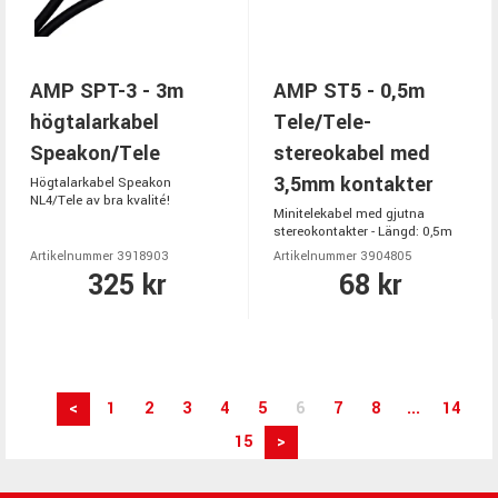
AMP SPT-3 - 3m
AMP ST5 - 0,5m
högtalarkabel
Tele/Tele-
Speakon/Tele
stereokabel med
3,5mm kontakter
Högtalarkabel Speakon
NL4/Tele av bra kvalité!
Minitelekabel med gjutna
stereokontakter - Längd: 0,5m
Artikelnummer 3918903
Artikelnummer 3904805
325 kr
68 kr
<
1
2
3
4
5
6
7
8
...
14
15
>