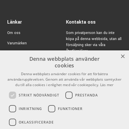
Länkar
Kontakta oss
Om oss
Som privatperson kan du inte
köpa på denna webbsida, utan all
Varumärken
försäljning sker via våra
återförsäljare.
Kampanjer
×
Denna webbplats använder
E-post:
info@emnordic.se
GDPR & Cookies
cookies
Denna webbplats använder cookies för att förbättra
Försäljningsvillkor
användarupplevelsen. Genom att använda vår webbplats samtycker
Inlogg för återförsäljare
du till alla cookies i enlighet med vår cookiepolicy.
Läs mer
STRIKT NÖDVÄNDIGT
PRESTANDA
Pro Audio
Sociala medier
INRIKTNING
FUNKTIONER
Facebook
OKLASSIFICERADE
Instagram