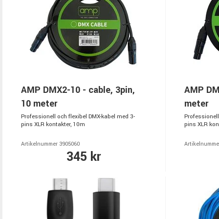
AMP DMX2-10 - cable, 3pin,
AMP DMX2
10 meter
meter
Professionell och flexibel DMX-kabel med 3-
Professionell
pins XLR kontakter, 10m
pins XLR kon
Artikelnummer 3905060
Artikelnumme
345 kr