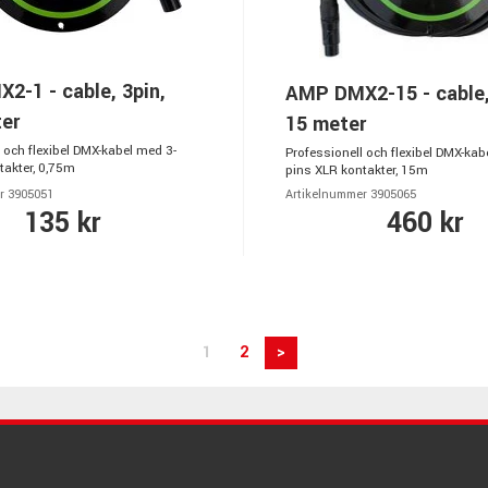
-1 - cable, 3pin,
AMP DMX2-15 - cable,
er
15 meter
 och flexibel DMX-kabel med 3-
Professionell och flexibel DMX-kab
takter, 0,75m
pins XLR kontakter, 15m
r 3905051
Artikelnummer 3905065
135 kr
460 kr
1
2
>