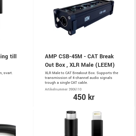
ng till
AMP CSB-45M - CAT Break
Out Box , XLR Male (LEEM)
m, svart.
XLR Male to CAT Breakout Box. Supports the
transmission of 4-channel audio signals
trough a single CAT cable.
Artikelnummer 3906110
450 kr