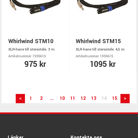
Whirlwind STM10
Whirlwind STM15
XLR-hane till stereotele. 3 m.
XLR-hane till stereotele. 4,5 m.
Artikelnummer 1955610
Artikelnummer 1955615
975 kr
1095 kr
<
1
2
...
10
11
12
13
14
15
>
Länkar
Kontakta oss