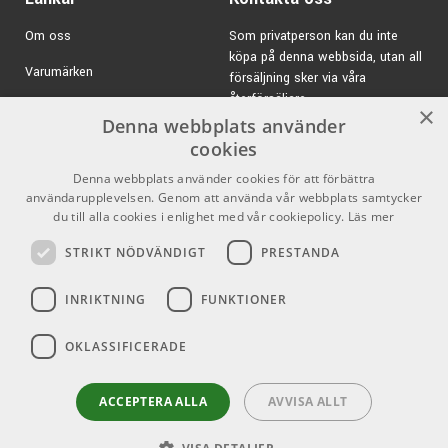
Om oss
Som privatperson kan du inte
köpa på denna webbsida, utan all
Varumärken
försäljning sker via våra
återförsäljare.
Kampanjer
×
Denna webbplats använder
E-post:
info@emnordic.se
GDPR & Cookies
cookies
Denna webbplats använder cookies för att förbättra
Försäljningsvillkor
användarupplevelsen. Genom att använda vår webbplats samtycker
Inlogg för återförsäljare
du till alla cookies i enlighet med vår cookiepolicy.
Läs mer
STRIKT NÖDVÄNDIGT
PRESTANDA
Pro Audio
Sociala medier
INRIKTNING
FUNKTIONER
Facebook
OKLASSIFICERADE
Instagram
Youtube
ACCEPTERA ALLA
AVVISA ALLT