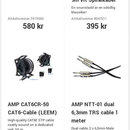
9m Vit Spiralkabel
En snurrsladd är en odödlig
klassiker!
Artikelnummer 3919550
Artikelnummer 8047511
580 kr
395 kr
AMP CAT6CR-50
AMP NTT-01 dual
CAT6-Cable (LEEM)
6,3mm TRS cable 1
meter
High-quality CAT6E STP cable
neatly wound on a dedicated
Dual cable, 2 x 6,3mm Male
reel. 50 m