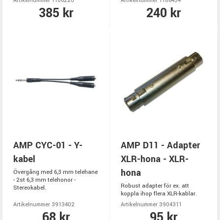
Artikelnummer 1106220
Artikelnummer 1106434
385 kr
240 kr
AMP CYC-01 - Y-
AMP D11 - Adapter
kabel
XLR-hona - XLR-
hona
Övergång med 6,3 mm telehane
- 2st 6,3 mm telehonor -
Robust adapter för ex. att
Stereokabel.
koppla ihop flera XLR-kablar.
Artikelnummer 3913402
Artikelnummer 3904311
68 kr
95 kr