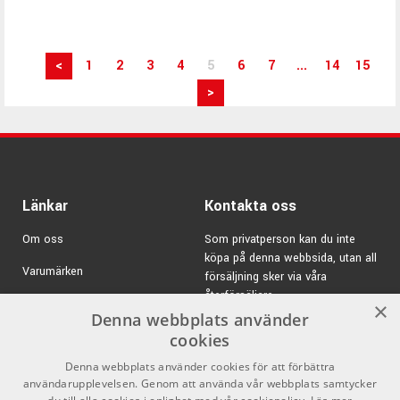
<
1
2
3
4
5
6
7
...
14
15
>
Länkar
Kontakta oss
Om oss
Som privatperson kan du inte
köpa på denna webbsida, utan all
Varumärken
försäljning sker via våra
återförsäljare.
Kampanjer
×
Denna webbplats använder
E-post:
info@emnordic.se
GDPR & Cookies
cookies
Denna webbplats använder cookies för att förbättra
Försäljningsvillkor
användarupplevelsen. Genom att använda vår webbplats samtycker