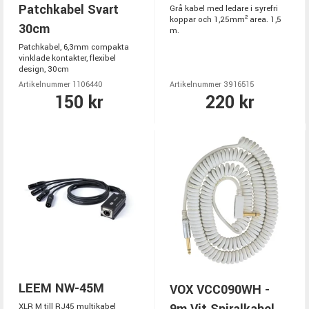
Patchkabel Svart
Grå kabel med ledare i syrefri
koppar och 1,25mm² area. 1,5
30cm
m.
Patchkabel, 6,3mm compakta
vinklade kontakter, flexibel
design, 30cm
Artikelnummer 1106440
Artikelnummer 3916515
150 kr
220 kr
LEEM NW-45M
VOX VCC090WH -
XLR M till RJ45 multikabel