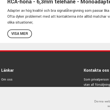
RCA-hona - 6,3mm telehane - Monoadapt
Adapter av hög kvalité och bra signalåtergivning som passar lika b
Ofta dyker problemet med att kontakterna inte alltid matchar va
olika situationer,
så att ha ett gäng olika adapters i sin kabellåda är aldrig fel. E
VISA MER
från och till beror helt på hur du behöver använda den.
AMP har ett brett och noga genomtänkt sortiment för att kunn
och skapar musik.
A05 säljes i 2-pack.
Specifikationer AMP A-05:
Länkar
Kontakta oss
Kontakt 1:
RCA-hona
Om oss
Som privatperson 
Kontakt 2:
3,5mm Tele-hane
utan all försäljning
Pinkonfiguration:
Mono
Varumärken
Material:
Metall med plastgrepp
E-post:
info@emno
Kampanjer
Pris per par
Denna webb
GDPR & Cookies
w