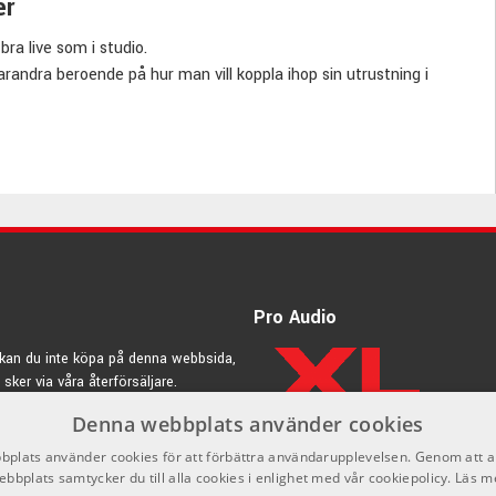
er
ra live som i studio.
randra beroende på hur man vill koppla ihop sin utrustning i
n adapter han användas åt båda håll, så vilken kontakt den går
a lösa dom flesta behov som kan tänkas uppstå när man spelar
Pro Audio
kan du inte köpa på denna webbsida,
 sker via våra återförsäljare.
Denna webbplats använder cookies
rdic.se
plats använder cookies för att förbättra användarupplevelsen. Genom att 
ebbplats samtycker du till alla cookies i enlighet med vår cookiepolicy.
Läs m