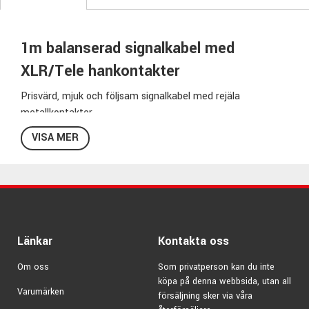
1m balanserad signalkabel med
XLR/Tele hankontakter
Prisvärd, mjuk och följsam signalkabel med rejäla
metallkontakter.
Här får du en bra kabel med bra signalåtergivning till ett bra
VISA MER
pris!
Specifikationer TM1:
Kabellängd:
1m
Kontakt sida 1:
XLR-hane
Kontakt sida 2:
Balanserad Tele-hane
Länkar
Kontakta oss
Kabelfärg:
Svart
Modellbeteckning:
TM-1
Om oss
Som privatperson kan du inte
Pris per styck
köpa på denna webbsida, utan all
Varumärken
försäljning sker via våra