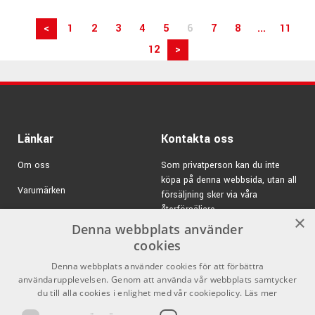
<
1
2
3
4
5
6
7
8
...
11
12
>
Länkar
Kontakta oss
Om oss
Som privatperson kan du inte
köpa på denna webbsida, utan all
Varumärken
försäljning sker via våra
återförsäljare.
Kampanjer
×
Denna webbplats använder
E-post:
info@emnordic.se
GDPR & Cookies
cookies
Denna webbplats använder cookies för att förbättra
Försäljningsvillkor
användarupplevelsen. Genom att använda vår webbplats samtycker
Inlogg för återförsäljare
du till alla cookies i enlighet med vår cookiepolicy.
Läs mer