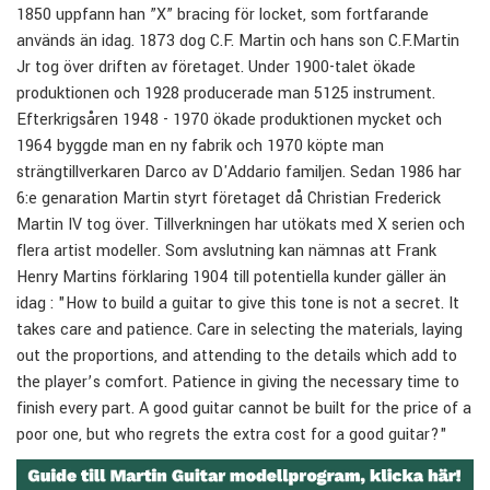
1850 uppfann han ”X” bracing för locket, som fortfarande
används än idag. 1873 dog C.F. Martin och hans son C.F.Martin
Jr tog över driften av företaget. Under 1900-talet ökade
produktionen och 1928 producerade man 5125 instrument.
Efterkrigsåren 1948 - 1970 ökade produktionen mycket och
1964 byggde man en ny fabrik och 1970 köpte man
strängtillverkaren Darco av D'Addario familjen. Sedan 1986 har
6:e genaration Martin styrt företaget då Christian Frederick
Martin IV tog över. Tillverkningen har utökats med X serien och
flera artist modeller. Som avslutning kan nämnas att Frank
Henry Martins förklaring 1904 till potentiella kunder gäller än
idag : "How to build a guitar to give this tone is not a secret. It
takes care and patience. Care in selecting the materials, laying
out the proportions, and attending to the details which add to
the player’s comfort. Patience in giving the necessary time to
finish every part. A good guitar cannot be built for the price of a
poor one, but who regrets the extra cost for a good guitar?"