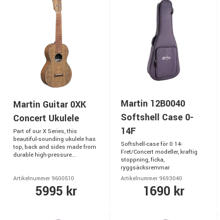
Martin 12B0040
Martin Guitar 0XK
Softshell Case 0-
Concert Ukulele
14F
Part of our X Series, this
beautiful-sounding ukulele has
Softshell-case för 0 14-
top, back and sides made from
Fret/Concert modeller, kraftig
durable high-pressure...
stoppning, ficka,
ryggsäcksremmar
Artikelnummer 9600510
Artikelnummer 9693040
5995 kr
1690 kr