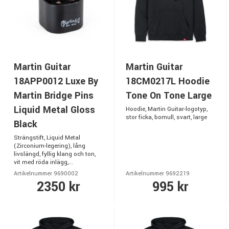
Martin Guitar
Martin Guitar
18APP0012 Luxe By
18CM0217L Hoodie
Martin Bridge Pins
Tone On Tone Large
Liquid Metal Gloss
Hoodie, Martin Guitar-logotyp,
stor ficka, bomull, svart, large
Black
Strängstift, Liquid Metal
(Zirconium-legering), lång
livslängd, fyllig klang och ton,
vit med röda inlägg,...
Artikelnummer 9690002
Artikelnummer 9692219
2350 kr
995 kr