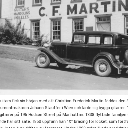
uitars fick sin början med att Christian Frederick Martin föddes den
rumentmakaren Johann Stauffer i Wien och lärde sig bygga gitarrer. 1
a gitarrer på 196 Hudson Street på Manhattan. 1838 flyttade familjen o
nde har sitt säte. 1850 uppfann han ”X” bracing för locket, som fort