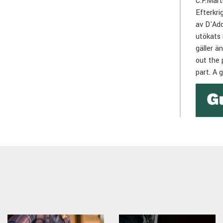
C.F.Mart
Efterkri
av D'Add
utökats 
gäller ä
out the 
part. A 