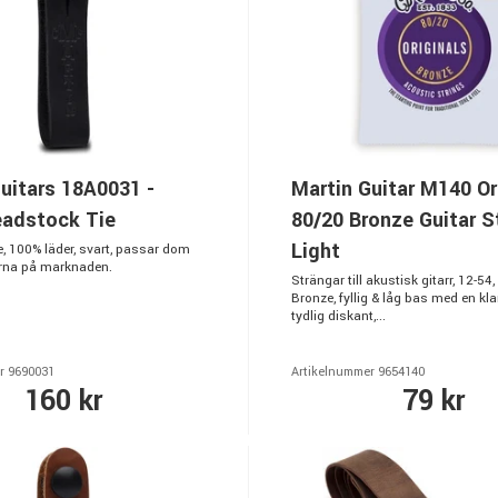
uitars 18A0031 -
Martin Guitar M140 Or
eadstock Tie
80/20 Bronze Guitar S
Light
, 100% läder, svart, passar dom
rerna på marknaden.
Strängar till akustisk gitarr, 12-54
Bronze, fyllig & låg bas med en klar,
tydlig diskant,...
r 9690031
Artikelnummer 9654140
160 kr
79 kr