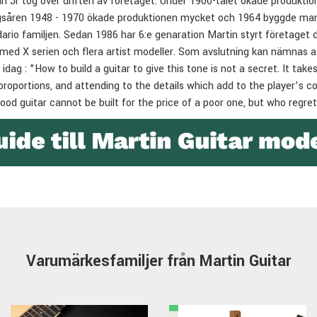
in Jr tog över driften av företaget. Under 1900-talet ökade produk
gsåren 1948 - 1970 ökade produktionen mycket och 1964 byggde man 
ario familjen. Sedan 1986 har 6:e genaration Martin styrt företaget då
med X serien och flera artist modeller. Som avslutning kan nämnas att
n idag : "How to build a guitar to give this tone is not a secret. It tak
proportions, and attending to the details which add to the player’s c
good guitar cannot be built for the price of a poor one, but who regre
Varumärkesfamiljer från Martin Guitar