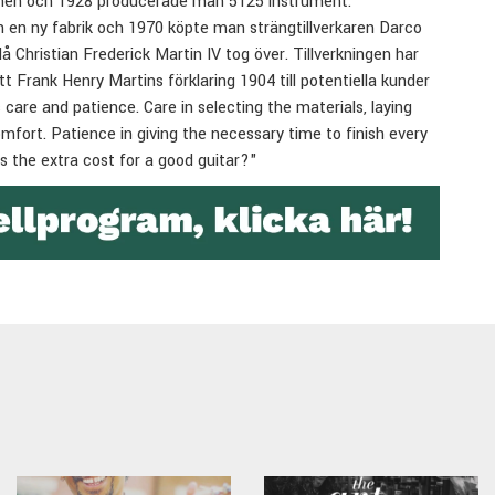
tionen och 1928 producerade man 5125 instrument.
en ny fabrik och 1970 köpte man strängtillverkaren Darco
 Christian Frederick Martin IV tog över. Tillverkningen har
 Frank Henry Martins förklaring 1904 till potentiella kunder
es care and patience. Care in selecting the materials, laying
omfort. Patience in giving the necessary time to finish every
ts the extra cost for a good guitar?"