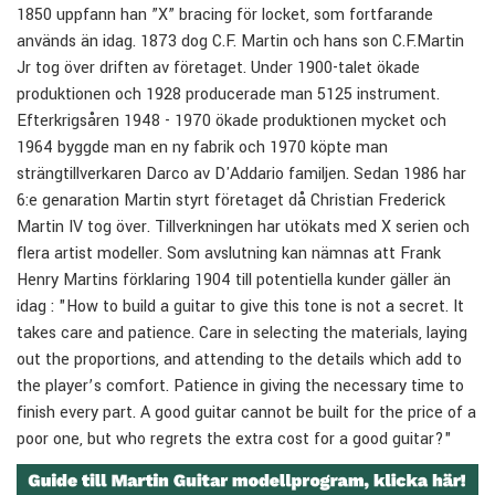
1850 uppfann han ”X” bracing för locket, som fortfarande
används än idag. 1873 dog C.F. Martin och hans son C.F.Martin
Jr tog över driften av företaget. Under 1900-talet ökade
produktionen och 1928 producerade man 5125 instrument.
Efterkrigsåren 1948 - 1970 ökade produktionen mycket och
1964 byggde man en ny fabrik och 1970 köpte man
strängtillverkaren Darco av D'Addario familjen. Sedan 1986 har
6:e genaration Martin styrt företaget då Christian Frederick
Martin IV tog över. Tillverkningen har utökats med X serien och
flera artist modeller. Som avslutning kan nämnas att Frank
Henry Martins förklaring 1904 till potentiella kunder gäller än
idag : "How to build a guitar to give this tone is not a secret. It
takes care and patience. Care in selecting the materials, laying
out the proportions, and attending to the details which add to
the player’s comfort. Patience in giving the necessary time to
finish every part. A good guitar cannot be built for the price of a
poor one, but who regrets the extra cost for a good guitar?"