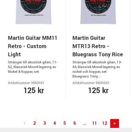
Martin Guitar MM11
Martin Guitar
Retro - Custom
MTR13 Retro -
Light
Bluegrass Tony Rice
Strängar till akustisk gitarr, 11-
Strängar till akustisk gitarr, 13-
52, Klassisk Monel-legering av
56, klassisk Monel-legering av
Nickel & Koppar, set.
nickel och koppar, set
Bluegrass Tony...
Artikelnummer 9650041
Artikelnummer 9650063
125 kr
125 kr
1
2
3
4
5
6
...
11
12
>