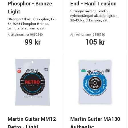
Phosphor - Bronze
End - Hard Tension
Light
Strängar med ball end till
nylonsträngad akustisk gitarr,
Strängar till akustisk gitarr, 12-
28-43, Hard Tension, set.
54, 92/8 Phosphor Bronze,
tennplätterad kärna, set
Artikelnummer 9650540
Artikelnummer 9655160
99 kr
105 kr
Martin Guitar MM12
Martin Guitar MA130
Retro - Light
Authentic