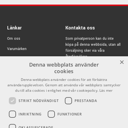
Länkar
Kontakta oss
Om oss
Som privatperson kan du inte
köpa på denna webbsida, utan all
Varumärken
försäljning sker via våra
återförsäljare.
Kampanjer
×
Denna webbplats använder
E-post:
info@emnordic.se
GDPR & Cookies
cookies
Denna webbplats använder cookies för att förbättra
Försäljningsvillkor
användarupplevelsen. Genom att använda vår webbplats samtycker
Inlogg för återförsäljare
du till alla cookies i enlighet med vår cookiepolicy.
Läs mer
STRIKT NÖDVÄNDIGT
PRESTANDA
Pro Audio
Sociala medier
INRIKTNING
FUNKTIONER
Facebook
OKLASSIFICERADE
Instagram