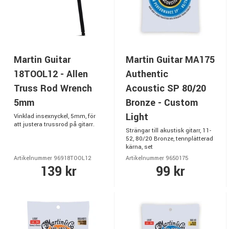
Martin Guitar
Martin Guitar MA175
18TOOL12 - Allen
Authentic
Truss Rod Wrench
Acoustic SP 80/20
5mm
Bronze - Custom
Light
Vinklad insexnyckel, 5mm, för
att justera trussrod på gitarr.
Strängar till akustisk gitarr, 11-
52, 80/20 Bronze, tennplätterad
kärna, set
Artikelnummer 96918TOOL12
Artikelnummer 9650175
139 kr
99 kr