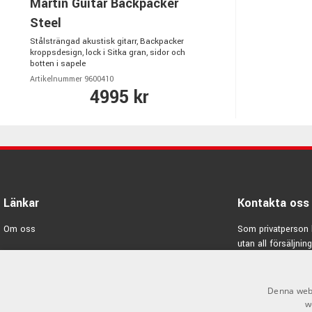
Martin Guitar Backpacker
Steel
Stålsträngad akustisk gitarr, Backpacker
kroppsdesign, lock i Sitka gran, sidor och
botten i sapele
Artikelnummer 9600410
4995 kr
Länkar
Kontakta oss
Om oss
Som privatperson 
utan all försäljning
Varumärken
E-post:
info@emno
Kampanjer
Denna webb
GDPR & Cookies
w