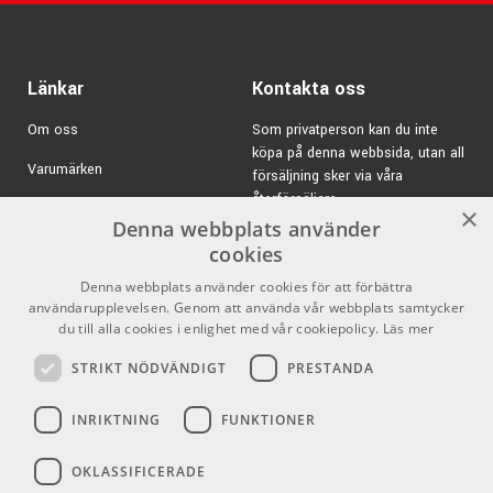
Länkar
Kontakta oss
Om oss
Som privatperson kan du inte
köpa på denna webbsida, utan all
Varumärken
försäljning sker via våra
återförsäljare.
Kampanjer
×
Denna webbplats använder
E-post:
info@emnordic.se
GDPR & Cookies
cookies
Denna webbplats använder cookies för att förbättra
Försäljningsvillkor
användarupplevelsen. Genom att använda vår webbplats samtycker
Inlogg för återförsäljare
du till alla cookies i enlighet med vår cookiepolicy.
Läs mer
STRIKT NÖDVÄNDIGT
PRESTANDA
Pro Audio
Sociala medier
INRIKTNING
FUNKTIONER
Facebook
OKLASSIFICERADE
Instagram