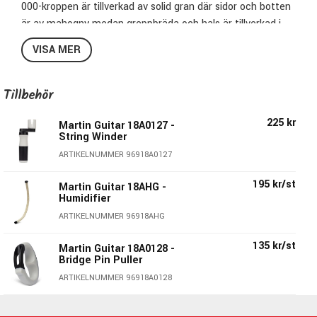
000-kroppen är tillverkad av solid gran där sidor och botten
är av mahogny medan greppbräda och hals är tillverkad i
rosewood. Granlocket på denna denna version av den
VISA MER
legendariska kroppsdesignen har lackats med en burst som
precis som namnet antyder har en gyllenbrun fade som går
över till svart. Beroende på tillgång levereras detta
Tillbehör
instrument med svart plektrumskydd eller ett
225 kr
Martin Guitar 18A0127 -
plektrumskydd i sköldpaddsimititation.
String Winder
ARTIKELNUMMER 96918A0127
195 kr/st
Martin Guitar 18AHG -
000-14 Fret
Humidifier
Solitt lock i gran
ARTIKELNUMMER 96918AHG
Scalloped X-bracing
Sidor och botten i mahogny
135 kr/st
Martin Guitar 18A0128 -
Sidenmatt finish
Bridge Pin Puller
24.9" skala
ARTIKELNUMMER 96918A0128
4,45 cm vid översadeln
Softshell case