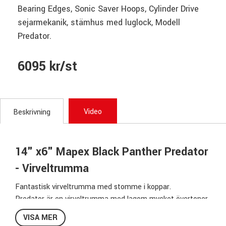
Bearing Edges, Sonic Saver Hoops, Cylinder Drive
sejarmekanik, stämhus med luglock, Modell
Predator.
6095 kr/st
Video
Beskrivning
14" x6" Mapex Black Panther Predator
- Virveltrumma
Fantastisk virveltrumma med stomme i koppar.
Predator är en virveltrumma med lagom mycket övertoner,
ett mörkare sound med djup men ändå en fantastisk
VISA MER
sprödhet & ett otroligt sejarsvar.