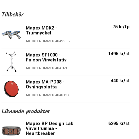
Här har du en virveltrumma som passar det mesta & som
sticker ut på ett behagligt & trevligt sätt.
Tillbehör
Specifikationer Predator:
75 kr/fp
Mapex MDK2 -
Trumnyckel
Diameter: 14"
ARTIKELNUMMER 4049906
Djup: 6"
Stomme: Koppar (Copper)
1495 kr/st
Mapex SF1000 -
Tjocklek: 1,2mm
Falcon Virvelstativ
Finish: Brushed Copper
ARTIKELNUMMER 4041691
Sargar: Sonic Saver Hoops
440 kr/st
Mapex MA-PD08 -
Antal stämskruvar: 10st/sida
Övningsplatta
Sejarmekanik: Cylinder-Drive Strainer
ARTIKELNUMMER 4040127
Stämhus: Locking B-Lugs
Finish Hardware: Krom
8" Mapex
675 kr/st
Liknande produkter
Bearing Edge: SONIClear 45°
övningsplatta med
stativ - MA-PD08KR
Slagskinn: Remo Coated Ambassador
Mapex BP Design Lab
6295 kr/st
ARTIKELNUMMER 4040128
Sejarskinn: Remo Ambassador Snare
Virveltrumma -
Heartbreaker
Sejarmatta: 20st strängar