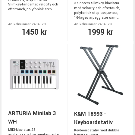
37‑noters Slimkey‑klaviatur
Slimkey-tangenter, velocity och
med velocity och aftertouch,
aftertouch, polyfonisk step...
polyfonisk step‑sequencer,
16‑läges arpeggiator samt...
Artikelnummer 2404328
Artikelnummer 2404329
1450 kr
1999 kr
ARTURIA Minilab 3
K&M 18993 -
WH
Keyboardstativ
MIDI-klaviatur, 25
Keyboardstativ med dubbla
anslagskänsliga minitangenter,