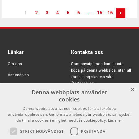
1
2
3
4
5
6
...
15
16
>
Länkar
Kontakta oss
Om oss
Som privatperson kan du inte
köpa på denna webbsida, utan all
Varumärken
försäljning sker via våra
återförsäljare.
Kampanjer
×
Denna webbplats använder
E-post:
info@emnordic.se
GDPR & Cookies
cookies
Denna webbplats använder cookies för att förbättra
Försäljningsvillkor
användarupplevelsen. Genom att använda vår webbplats samtycker
Inlogg för återförsäljare
du till alla cookies i enlighet med vår cookiepolicy.
Läs mer
STRIKT NÖDVÄNDIGT
PRESTANDA
Pro Audio
Sociala medier