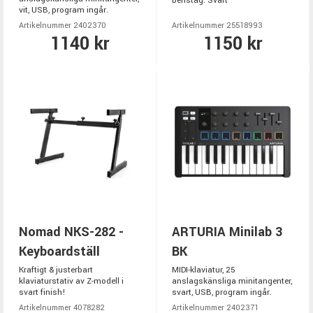
benstag. Svart
vit, USB, program ingår.
Artikelnummer 2402370
Artikelnummer 25518993
1140 kr
1150 kr
Nomad NKS-282 -
ARTURIA Minilab 3
Keyboardställ
BK
Kraftigt & justerbart
MIDI-klaviatur, 25
klaviaturstativ av Z-modell i
anslagskänsliga minitangenter,
svart finish!
svart, USB, program ingår.
Artikelnummer 4078282
Artikelnummer 2402371