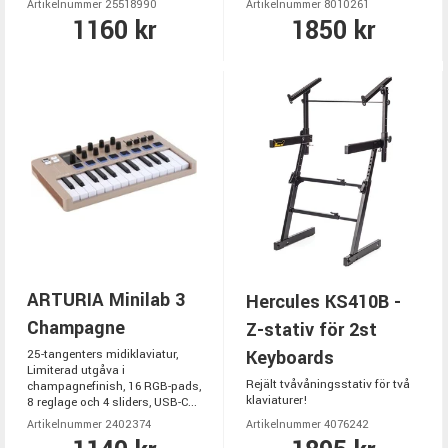
Artikelnummer 25518990
Artikelnummer 8010261
1160 kr
1850 kr
ARTURIA Minilab 3
Hercules KS410B -
Champagne
Z-stativ för 2st
Keyboards
25-tangenters midiklaviatur,
Limiterad utgåva i
Rejält tvåvåningsstativ för två
champagnefinish, 16 RGB-pads,
klaviaturer!
8 reglage och 4 sliders, USB-C...
Artikelnummer 2402374
Artikelnummer 4076242