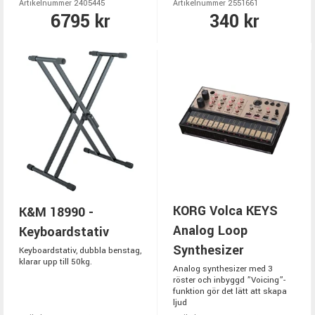
Artikelnummer 2405445
Artikelnummer 2551661
6795 kr
340 kr
KORG Volca KEYS
K&M 18990 -
Analog Loop
Keyboardstativ
Synthesizer
Keyboardstativ, dubbla benstag,
klarar upp till 50kg.
Analog synthesizer med 3
röster och inbyggd ”Voicing”-
funktion gör det lätt att skapa
ljud