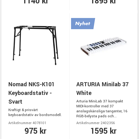
1140 kr
1895 kr
Nomad NKS-K101
ARTURIA Minilab 37
Keyboardstativ -
White
Svart
Arturia MiniLab 37 kompakt
MIDI-kontroller med 37
Kraftigt & prisvärt
anslagskänsliga tangenter, 16
keyboardstativ av bordsmodell.
RGB-belysta pads och...
Artikelnummer 4078101
Artikelnummer 2402356
975 kr
1595 kr