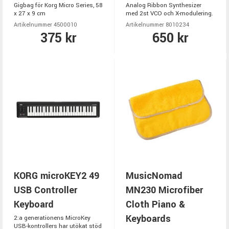
Gigbag för Korg Micro Series, 58
Analog Ribbon Synthesizer
x 27 x 9 cm
med 2st VCO och X-modulering.
Artikelnummer 4500010
Artikelnummer 8010234
375 kr
650 kr
KORG microKEY2 49
MusicNomad
USB Controller
MN230 Microfiber
Keyboard
Cloth Piano &
Keyboards
2:a generationens MicroKey
USB-kontrollers har utökat stöd