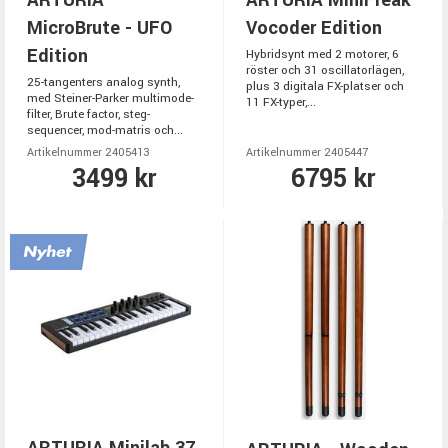
ARTURIA
ARTURIA MiniFreak
MicroBrute - UFO
Vocoder Edition
Edition
Hybridsynt med 2 motorer, 6
röster och 31 oscillatorlägen,
25-tangenters analog synth,
plus 3 digitala FX-platser och
med Steiner-Parker multimode-
11 FX-typer,...
filter, Brute factor, steg-
sequencer, mod-matris och...
Artikelnummer 2405413
Artikelnummer 2405447
3499 kr
6795 kr