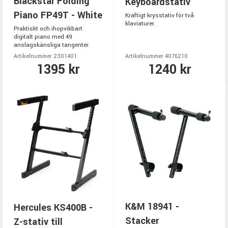
Blackstar Folding
Keyboardstativ
Piano FP49T - White
Kraftigt krysstativ för två
klaviaturer.
Praktiskt och ihopvikbart
digitalt piano med 49
anslagskänsliga tangenter.
Artikelnummer 2301401
Artikelnummer 4076210
1395 kr
1240 kr
K&M 18941 -
Hercules KS400B -
Stacker
Z-stativ till