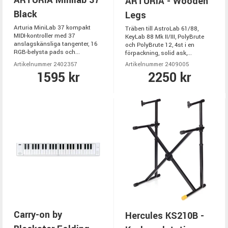
ARTURIA Minilab 37
ARTURIA - Wooden
Black
Legs
Arturia MiniLab 37 kompakt
Träben till AstroLab 61/88,
MIDI-kontroller med 37
KeyLab 88 Mk II/III, PolyBrute
anslagskänsliga tangenter, 16
och PolyBrute 12, 4st i en
RGB-belysta pads och...
förpackning, solid ask,...
Artikelnummer 2402357
Artikelnummer 2409005
1595 kr
2250 kr
Carry-on by
Hercules KS210B -