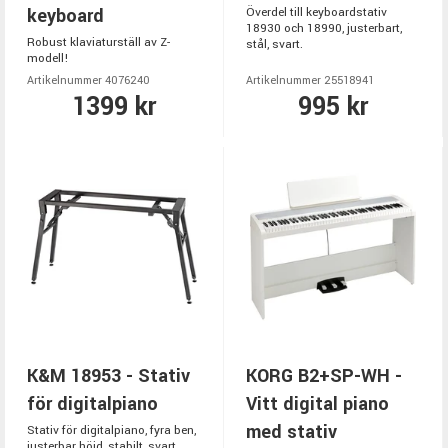
keyboard
Överdel till keyboardstativ
18930 och 18990, justerbart,
Robust klaviaturställ av Z-
stål, svart.
modell!
Artikelnummer 4076240
Artikelnummer 25518941
1399 kr
995 kr
K&M 18953 - Stativ
KORG B2+SP-WH -
för digitalpiano
Vitt digital piano
med stativ
Stativ för digitalpiano, fyra ben,
justerbar höjd, stabilt, svart.