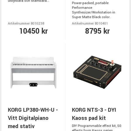
utbytbara och stämbara...
Power-packed, portable
Performance
Synthesizer/Workstation in
Super Matte Black color.
Artikelnummer 8010238
Artikelnummer 8010401
10450 kr
8795 kr
KORG LP380-WH-U -
KORG NTS-3 - DYI
Vitt Digitalpiano
Kaoss pad kit
med stativ
DIY Programmable effect kit, 50
effects from Kaoss series,