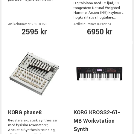
Digitalpiano med 12 ljud, 88
tangenters Natural Weighted
Hammer Action (NH) keyboard,
högkvalitativa högtalare...
Artikelnummer 25518953
Artikelnummer 8092273
2595 kr
6950 kr
KORG phase8
KORG KROSS2-61-
MB Workstation
8-rösters akustisk synthesizer
med fysiska resonatorer,
Synth
Acoustic Synthesis-teknologi,