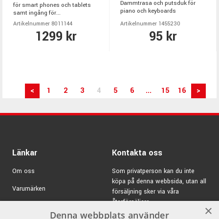
Dammtrasa och putsduk för
för smart phones och tablets
piano och keyboards
samt ingång för...
Artikelnummer 8011144
Artikelnummer 1455230
1299 kr
95 kr
<
1
2
3
4
5
6
...
15
16
>
Länkar
Kontakta oss
Om oss
Som privatperson kan du inte
köpa på denna webbsida, utan all
Varumärken
försäljning sker via våra
återförsäljare.
Kampanjer
×
Denna webbplats använder