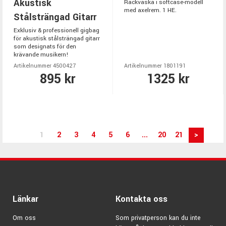
Akustisk
Rackväska i softcase-modell
med axelrem. 1 HE.
Stålsträngad Gitarr
Exklusiv & professionell gigbag
för akustisk stålsträngad gitarr
som designats för den
krävande musikern!
Artikelnummer 4500427
Artikelnummer 1801191
895 kr
1325 kr
1
2
3
4
5
6
...
20
21
>
Länkar
Kontakta oss
Om oss
Som privatperson kan du inte