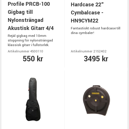
Profile PRCB-100
Hardcase 22"
Gigbag till
Cymbalcase -
Nylonsträngad
HN9CYM22
Akustisk Gitarr 4/4
Fantastiskt robust hardcase till
dina cymbaler!
Rejäl gigbag med 10mm
stoppning för nylonsträngad
klassisk gitarr i fullstorlek.
Artikelnummer 4500110
Artikelnummer 2152402
550 kr
3495 kr