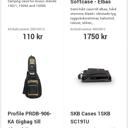
Softcase - Elbas
Carrying case for music stands
100/1, 10062 and 10065.
Semi-hårt case till elbas, hård
stomme, klädd i slitstarkt tyg,
ryggsäcksremmar, halsstöd,
robust, stilren,...
Artikelnummer 25510012
Artikelnummer 4500810
110 kr
1750 kr
Profile PRDB-906-
SKB Cases 1SKB
KA Gigbag till
SC191U