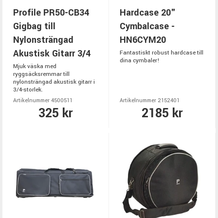
Profile PR50-CB34
Hardcase 20"
Gigbag till
Cymbalcase -
Nylonsträngad
HN6CYM20
Akustisk Gitarr 3/4
Fantastiskt robust hardcase till
dina cymbaler!
Mjuk väska med
ryggsäcksremmar till
nylonsträngad akustisk gitarr i
3/4-storlek.
Artikelnummer 4500511
Artikelnummer 2152401
325 kr
2185 kr