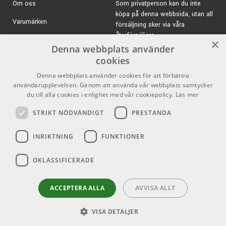
Om oss
Som privatperson kan du inte
köpa på denna webbsida, utan all
Varumärken
försäljning sker via våra
återförsäljare.
Kampanjer
×
Denna webbplats använder
E-post:
info@emnordic.se
GDPR & Cookies
cookies
Denna webbplats använder cookies för att förbättra
Försäljningsvillkor
användarupplevelsen. Genom att använda vår webbplats samtycker
Inlogg för återförsäljare
du till alla cookies i enlighet med vår cookiepolicy.
Läs mer
STRIKT NÖDVÄNDIGT
PRESTANDA
Pro Audio
Sociala medier
INRIKTNING
FUNKTIONER
Facebook
OKLASSIFICERADE
Instagram
Youtube
ACCEPTERA ALLA
AVVISA ALLT
VISA DETALJER