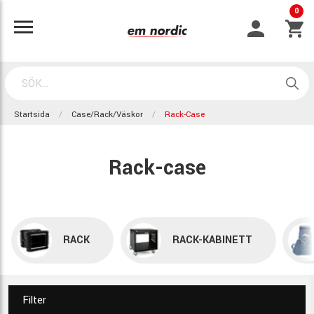
0
Startsida
Case/Rack/Väskor
Rack-Case
Rack-case
RACK
RACK-KABINETT
Filter