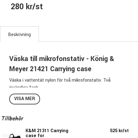
280 kr/st
Beskrivning
Väska till mikrofonstativ - König &
Meyer 21421 Carrying case
Väska i vattentät nylon för två mikrofonstativ. Två
invändiga fack.
VISA MER
Specifikationer 21421:
Färg: Svart
Tillbehör
Längd: 1000mm
Höjd: 130mm
K&M 21311 Carrying
525 kr/st
Djup: 130mm
case for