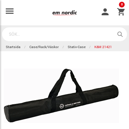
0
Startsida
Case/Rack/Väskor
Stativ-Case
K&M 21421