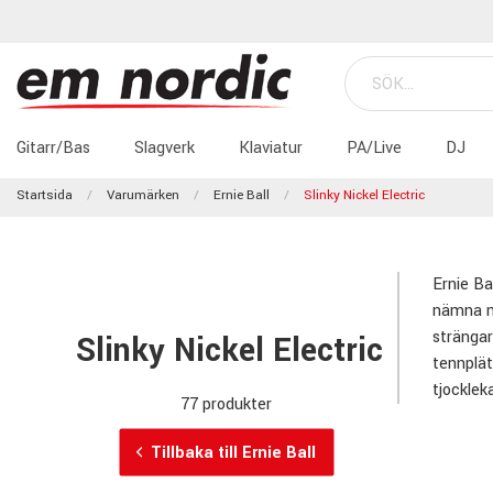
Gitarr/Bas
Slagverk
Klaviatur
PA/Live
DJ
Startsida
Varumärken
Ernie Ball
Slinky Nickel Electric
Ernie Ba
nämna nå
strängar
Slinky Nickel Electric
tennplät
tjockleka
77 produkter
Tillbaka till Ernie Ball