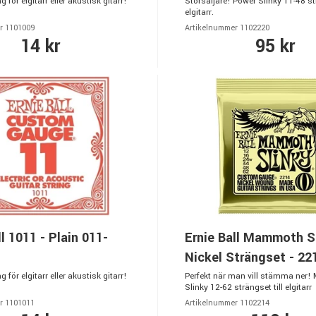
 för elgitarr eller akustisk gitarr!
Storsäljare! Power Slinky 11-48 str
elgitarr.
r 1101009
Artikelnummer 1102220
14 kr
95 kr
ll 1011 - Plain 011-
Ernie Ball Mammoth S
Nickel Strängset - 22
 för elgitarr eller akustisk gitarr!
Perfekt när man vill stämma ner
Slinky 12-62 strängset till elgitarr
r 1101011
Artikelnummer 1102214