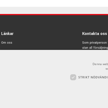
Länkar
Kontakta oss
Om oss
Som privatperson 
utan all försäljning
Varumärken
E-post:
info@emno
Kampanjer
Denna webb
GDPR & Cookies
w
STRIKT NÖDVÄND
Försäljningsvillkor
Inlogg för återförsäljare