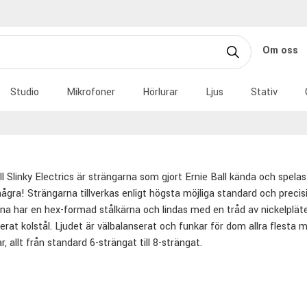
Om oss
Studio
Mikrofoner
Hörlurar
Ljus
Stativ
ll Slinky Electrics är strängarna som gjort Ernie Ball kända och spela
gra! Strängarna tillverkas enligt högsta möjliga standard och preci
na har en hex-formad stålkärna och lindas med en tråd av nickelpläte
erat kolstål. Ljudet är välbalanserat och funkar för dom allra flesta m
r, allt från standard 6-strängat till 8-strängat.