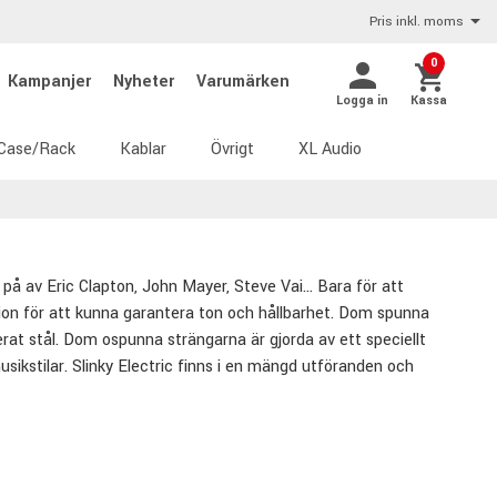
Pris inkl. moms
0
Kampanjer
Nyheter
Varumärken
Logga in
Kassa
Case/Rack
Kablar
Övrigt
XL Audio
s på av Eric Clapton, John Mayer, Steve Vai… Bara för att
sion för att kunna garantera ton och hållbarhet. Dom spunna
rat stål. Dom ospunna strängarna är gjorda av ett speciellt
usikstilar. Slinky Electric finns i en mängd utföranden och