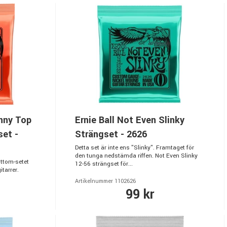
inny Top
Ernie Ball Not Even Slinky
et -
Strängset - 2626
Detta set är inte ens "Slinky". Framtaget för
den tunga nedstämda riffen. Not Even Slinky
ttom-setet
12-56 strängset för...
tarrer.
Artikelnummer 1102626
99 kr