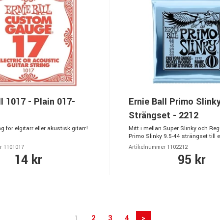
ll 1017 - Plain 017-
Ernie Ball Primo Slink
Strängset - 2212
 för elgitarr eller akustisk gitarr!
Mitt i mellan Super Slinky och Reg
Primo Slinky 9.5-44 strängset till e
r 1101017
Artikelnummer 1102212
14 kr
95 kr
1
2
3
4
>