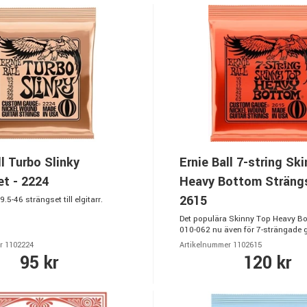
ll Turbo Slinky
Ernie Ball 7-string Sk
t - 2224
Heavy Bottom Strängs
2615
.5-46 strängset till elgitarr.
Det populära Skinny Top Heavy Bo
010-062 nu även för 7-strängade gi
r 1102224
Artikelnummer 1102615
95 kr
120 kr