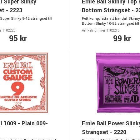
ll Super Slinky
Ernie Ball Skinny Top
t - 2223
Bottom Strängset - 2
Super Slinky 9-42 strängset till
Fett komp, lätta att bända! Skinn
Bottom Slinky 10-52 strängset till e
r 1102223
Artikelnummer 1102215
95 kr
99 kr
ll 1009 - Plain 009-
Ernie Ball Power Slink
Strängset - 2220