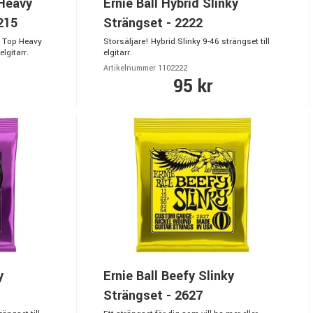
 Heavy
Ernie Ball Hybrid Slinky
215
Strängset - 2222
y Top Heavy
Storsäljare! Hybrid Slinky 9-46 strängset till
lgitarr.
elgitarr.
Artikelnummer 1102222
95 kr
y
Ernie Ball Beefy Slinky
Strängset - 2627