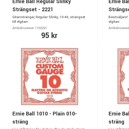
Ernie Ball Regular Slinky
Ernie Ba
Strängset - 2221
Strängse
Gitarrsträngar, Regular Slinky, 10-46, strängset
Bästsäljare! 
till elgitarr.
elgitarr.
Artikelnummer 1102221
Artikelnumme
95 kr
Ernie Ball 1010 - Plain 010-
Ernie Ba
sträng
sträng