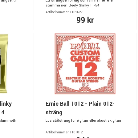
ängset till
Ett strängset för dig som vill ha mer eller
stämma ner! Beefy Slinky 11-54
Artikelnummer 1102627
99 kr
linky
Ernie Ball 1012 - Plain 012-
14
sträng
! Mammoth
Lös stålsträng för elgitarr eller akustisk gitarr!
Artikelnummer 1101012