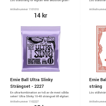
Lös stålsträng för elgitarr eller akustisk gitarr!
Lös stålsträng
Artikelnummer 1101010
Artikelnumme
14 kr
Ernie Ball Ultra Slinky
Ernie Ba
Strängset - 2227
sträng
En ultra-kombination av två av de mest sålda
Lös stålsträng
seten! Ultra Slinky 10-48 strängset till elgitarr.
Artikelnummer 1102227
Artikelnumme