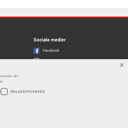
Sociala medier
Facebook
Instagram
×
Youtube
använda vår
er
OKLASSIFICERADE