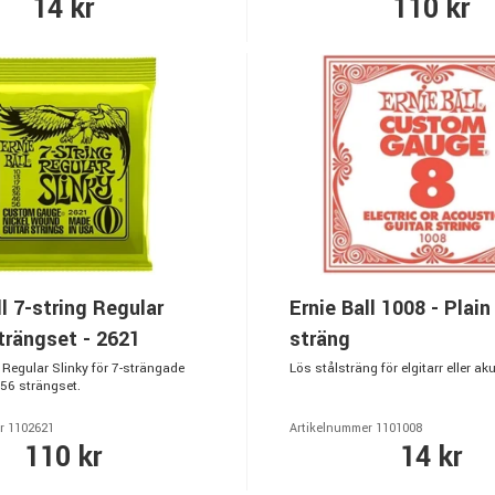
14 kr
110 kr
ll 7-string Regular
Ernie Ball 1008 - Plain
trängset - 2621
sträng
 Regular Slinky för 7-strängade
Lös stålsträng för elgitarr eller aku
0-56 strängset.
r 1102621
Artikelnummer 1101008
110 kr
14 kr