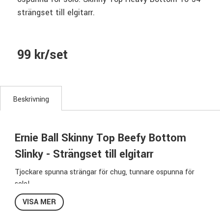
strängset till elgitarr.
99 kr/set
Beskrivning
Ernie Ball Skinny Top Beefy Bottom
Slinky - Strängset till elgitarr
Tjockare spunna strängar för chug, tunnare ospunna för
solo!
Dom spunna stängarna i Slinky-serien har en hexformad
VISA MER
kärna av tennplätterad stål som lindas med nickelpläterat
stål.