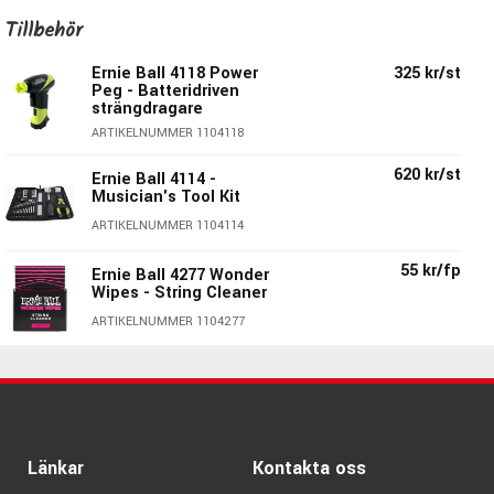
Plain-strängarna är tillverkade av tennplätterat kolstål som
Tillbehör
värms upp till exakt rätt temperatur för att ge strängen en
Ernie Ball 4118 Power
325 kr/st
klar & balanserad ton.
Peg - Batteridriven
Ernie Ball's Slinky-strängar är det självklara
strängdragare
strängvalet för mängder av gitarrister världen över!
ARTIKELNUMMER 1104118
620 kr/st
Skinny Top Beefy Bottom 2216:
Ernie Ball 4114 -
Musician's Tool Kit
E:
010
ARTIKELNUMMER 1104114
B:
013
G:
017
55 kr/fp
Ernie Ball 4277 Wonder
Wipes - String Cleaner
D:
032 spunnen
A:
044 spunnen
ARTIKELNUMMER 1104277
E:
054 spunnen
240 kr/st
Ernie Ball 9604 -
Pegwinder Plus
ARTIKELNUMMER 1109604
Länkar
Kontakta oss