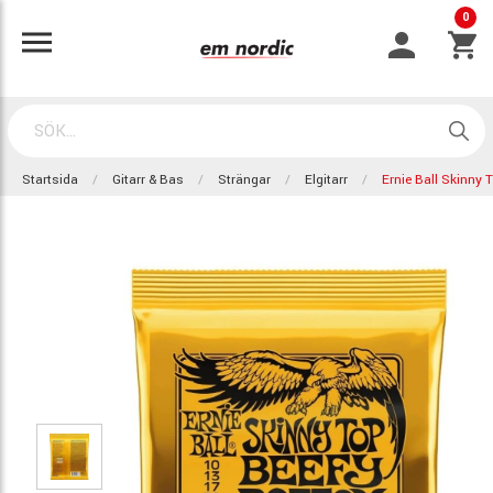
0
Startsida
Gitarr & Bas
Strängar
Elgitarr
Ernie Ball Skinny 