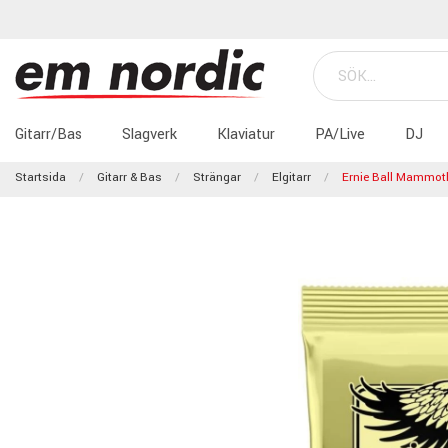
Gitarr/Bas
Slagverk
Klaviatur
PA/Live
DJ
Startsida
Gitarr & Bas
Strängar
Elgitarr
Ernie Ball Mammoth