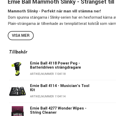
Ernie Ball Mammoth Slinky - Strängset till 
Mammoth Slinky - Perfekt när man vill stämma ner!
Dom spunna stängarna i Slinky-serien har en hexformad kärna av 
Plain-strängarna är tillverkade av tennplätterat kolstål som värm
balanserad ton.
VISA MER
Ernie Ball's Slinky-strängar är det självklara strängvalet för mäng
2214 Mammoth Slinky innehåller:
Tillbehör
E:
012
B:
016
Ernie Ball 4118 Power Peg -
Batteridriven strängdragare
G:
024 Spunnen
ARTIKELNUMMER 1104118
D:
034 spunnen
A:
048 spunnen
Ernie Ball 4114 - Musician's Tool
E:
062 spunnen
Kit
ARTIKELNUMMER 1104114
Ernie Ball 4277 Wonder Wipes -
String Cleaner