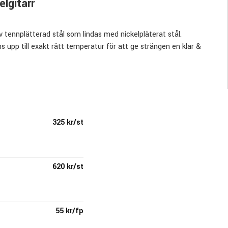
elgitarr
tennplätterad stål som lindas med nickelpläterat stål.
s upp till exakt rätt temperatur för att ge strängen en klar &
der av gitarrister världen över!
325 kr/st
620 kr/st
55 kr/fp