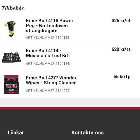
värms upp till exakt rätt temperatur för att ge strängen en
Tillbehör
klar & balanserad ton.
Ernie Ball 4118 Power
325 kr/st
Ernie Ball's Slinky-strängar är det självklara
Peg - Batteridriven
strängvalet för mängder av gitarrister världen över!
strängdragare
ARTIKELNUMMER 1104118
2621 7-String Regular Slinky innehåller:
620 kr/st
Ernie Ball 4114 -
E:
010
Musician's Tool Kit
B:
013
ARTIKELNUMMER 1104114
G:
017
D:
026 spunnen
55 kr/fp
Ernie Ball 4277 Wonder
Wipes - String Cleaner
A:
036 spunnen
E:
046 spunnen
ARTIKELNUMMER 1104277
B:
056 spunnen
240 kr/st
Ernie Ball 9604 -
Pegwinder Plus
ARTIKELNUMMER 1109604
Länkar
Kontakta oss