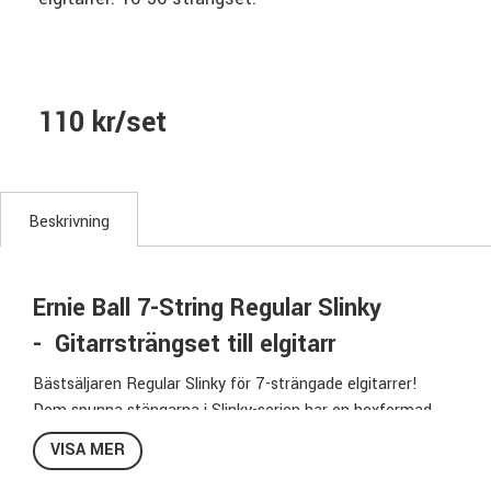
110 kr/set
Beskrivning
Ernie Ball 7-String Regular Slinky
- Gitarrsträngset till elgitarr
Bästsäljaren Regular Slinky för 7-strängade elgitarrer!
Dom spunna stängarna i Slinky-serien har en hexformad
kärna av tennplätterad stål som lindas med nickelpläterat
VISA MER
stål.
Plain-strängarna är tillverkade av tennplätterat kolstål som