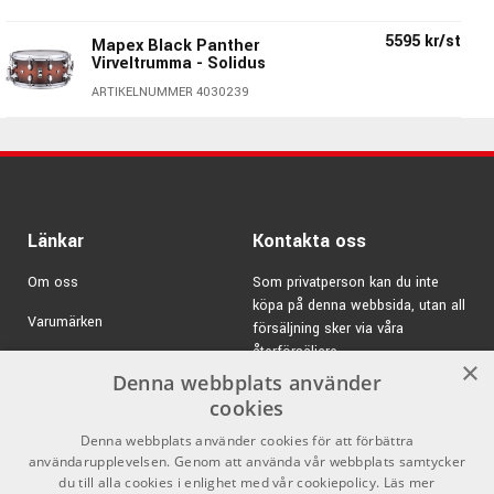
Finish Hardware: Krom
Bearing Edge: SONIClear 45°
5595 kr/st
Mapex Black Panther
Slagskinn: Remo Coated Ambassador
Virveltrumma - Solidus
Sejarskinn: Remo Ambassador Snare
ARTIKELNUMMER 4030239
Sejarmatta: 16st strängar
Tillverkarens artikelnr. BPNST0551CN
Black Panther - Klassisk, storsäljande toppserie
från Mapex!
Länkar
Kontakta oss
Black Panther är en serie med virveltrummor av otroligt
Om oss
Som privatperson kan du inte
olika karaktär där Mapex gått ifrån det traditionella tänket
köpa på denna webbsida, utan all
när det gäller att skapa en serie. Där man istället för att
Varumärken
försäljning sker via våra
göra x antal modeller med stommar i dom vanligaste
återförsäljare.
Kampanjer
×
materialen där samtliga finns i dom vanligaste diametrarna
Denna webbplats använder
& djupen så har man här skapat något nytt där man låter
E-post:
info@emnordic.se
GDPR & Cookies
cookies
varje trumma vara unik.
Denna webbplats använder cookies för att förbättra
Försäljningsvillkor
användarupplevelsen. Genom att använda vår webbplats samtycker
Black Panther-serien finns i en rad otroligt intressanta
Inlogg för återförsäljare
du till alla cookies i enlighet med vår cookiepolicy.
Läs mer