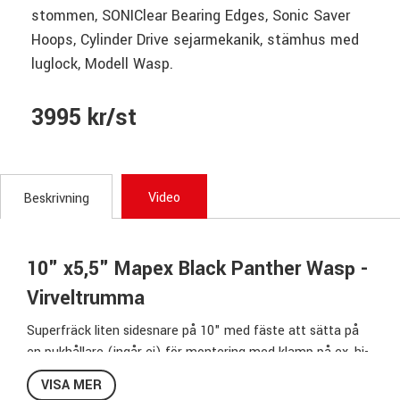
stommen, SONIClear Bearing Edges, Sonic Saver
Hoops, Cylinder Drive sejarmekanik, stämhus med
luglock, Modell Wasp.
3995 kr/st
Video
Beskrivning
10" x5,5" Mapex Black Panther Wasp -
Virveltrumma
Superfräck liten sidesnare på 10" med fäste att sätta på
en pukhållare (ingår ej) för montering med klamp på ex. hi-
hatstativet.
VISA MER
Robust konstruktion & toppkvalité!