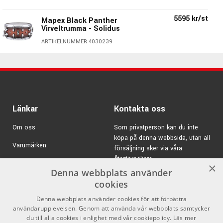
Sejarmekanik: Cylinder-Drive Strainer
Stämhus: Locking B-Lugs
5595 kr/st
Mapex Black Panther
Finish Hardware: Brushed Black
Virveltrumma - Solidus
Bearing Edge: SONIClear
ARTIKELNUMMER 4030239
Slagskinn: Remo Coated Ambassador
Sejarskinn: Remo Ambassador Snare
Sejarmatta: 20st strängar
Tillverkarens artikelnr. BPNML3700LFB
Länkar
Kontakta oss
Black Panther - Klassisk, storsäljande toppserie
från Mapex!
Om oss
Som privatperson kan du inte
köpa på denna webbsida, utan all
Black Panther är en serie med virveltrummor av otroligt
Varumärken
försäljning sker via våra
olika karaktär där Mapex gått ifrån det traditionella tänket
återförsäljare.
Kampanjer
×
när det gäller att skapa en serie. Där man istället för att
Denna webbplats använder
göra x antal modeller med stommar i dom vanligaste
E-post:
info@emnordic.se
GDPR & Cookies
cookies
materialen där samtliga finns i dom vanligaste diametrarna
Denna webbplats använder cookies för att förbättra
Försäljningsvillkor
& djupen så har man här skapat något nytt där man låter
användarupplevelsen. Genom att använda vår webbplats samtycker
varje trumma vara unik.
Inlogg för återförsäljare
du till alla cookies i enlighet med vår cookiepolicy.
Läs mer