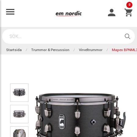
0
Startsida
Trummor & Percussion
Virveltrummor
Mapex BPNML