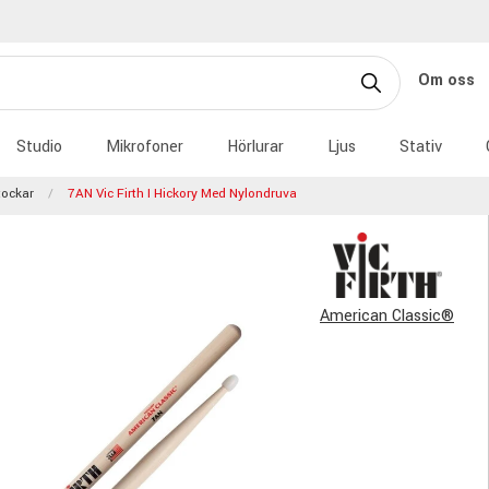
Om oss
Studio
Mikrofoner
Hörlurar
Ljus
Stativ
ockar
7AN Vic Firth I Hickory Med Nylondruva
American Classic®