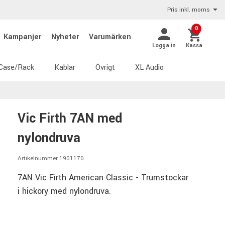
Pris inkl. moms
0
Kampanjer
Nyheter
Varumärken
Logga in
Kassa
Case/Rack
Kablar
Övrigt
XL Audio
Vic Firth 7AN med
nylondruva
Artikelnummer 1901170
7AN Vic Firth American Classic - Trumstockar
i hickory med nylondruva.