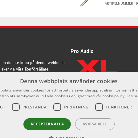
.
ARTIKELNUMMER 19
, dess egenskaper har visat sig vara helt perfekta. Klang,
Vic Firth 7A A
e harmoni!
med trädruva
eller, tillverkade i av finaste hickory & noga kontrollerade så
ARTIKELNUMMER 19
Vic Firth AH7A 
7A
Pro Audio
tartade sin stocktillverkning 1963 har hans stockar ansetts som
ARTIKELNUMMER 19
kan du inte köpa på denna webbsida,
 sker via våra återförsäljare.
Vic Firth 7A Vi
e för trumsetsspel, modeller i Lönn, marchingstockar, modeller
- 7AVG
ods, mallets till alla tänkbara instrument & massor av tillbehör &
Denna webbplats använder cookies
rdic.se
ARTIKELNUMMER 19
plats använder cookies för att förbättra användarupplevelsen. Genom att 
ebbplats samtycker du till alla cookies i enlighet med vår cookiepolicy.
Läs m
IGT
PRESTANDA
INRIKTNING
FUNKTIONER
ACCEPTERA ALLA
AVVISA ALLT