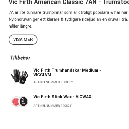
Vic Firth American Classic 7AN - Trumsto
7A är lite tunnare trumpinnar som är otroligt populära & här har
Nylondruvan ger ett klarare & tydligare rideljud än en druva i t
håller längre.
Specifikationer Vic Firth 7AN:
VISA MER
Diameter:
13,7mm
Längd:
393,7mm
Tillbehör
Serie:
American Classic
Material
: Hickory
Vic Firth Trumhandskar Medium -
VICGLVM
Druva
: Tear Drop
ARTIKELNUMMER 1908032
Material Druva:
Nylon
Taper:
Medium
Vic Firth Stick Wax - VICWAX
Pris per par
ARTIKELNUMMER 1908211
Modellen ingår i serien: American Classic
American Classic är Vic Firth's serie med traditionella modeller