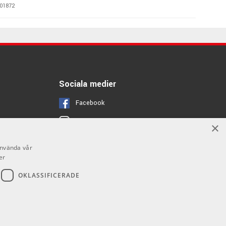
01872
190 kr/par
merican Classic®
00070
190 kr/par
- American Heritage
Sociala medier
02370
Facebook
240 kr/par
c Grip med trädruva
Instagram
×
00270
Youtube
använda vår
er
OKLASSIFICERADE