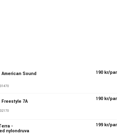
190 kr/par
 - American Sound
01470
190 kr/par
- Freestyle 7A
02170
199 kr/par
Terra -
ed nylondruva