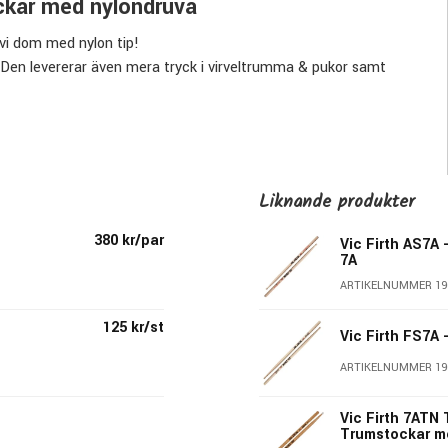
ckar med nylondruva
 vi dom med nylon tip!
rä. Den levererar även mera tryck i virveltrumma & pukor samt
Liknande produkter
380 kr/par
Vic Firth AS7A
7A
ARTIKELNUMMER 19
125 kr/st
Vic Firth FS7A 
ARTIKELNUMMER 19
Vic Firth 7ATN 
Trumstockar m
 av trumstockar. Dom vanliga storlekarna & varianterna finner