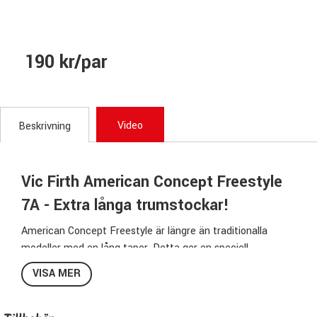
190 kr/par
Video
Beskrivning
Vic Firth American Concept Freestyle
7A - Extra långa trumstockar!
American Concept Freestyle är längre än traditionalla
modeller med en lång taper. Detta ger en speciell
spelkänsla med massor av möjligheter när det gäller balans
VISA MER
och studs samt att räckvidden blir otroligt bra.
Specifikationer Freestyle 7A: