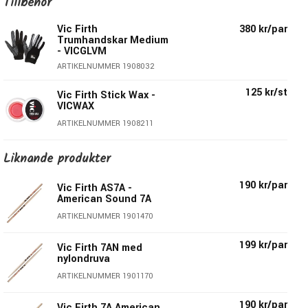
Tillbehör
Diameter:
13,7mm
Vic Firth
380 kr/par
Längd:
431,8mm
Trumhandskar Medium
- VICGLVM
Serie:
American Concept - Freestyle
ARTIKELNUMMER 1908032
Material
: Hickory
Druva
: Hybrid
125 kr/st
Vic Firth Stick Wax -
Material Druva:
Trä
VICWAX
Taper:
Long
ARTIKELNUMMER 1908211
Pris per par
Liknande produkter
Modellen ingår i serien: American
190 kr/par
Vic Firth AS7A -
Concept Freestyle
American Sound 7A
ARTIKELNUMMER 1901470
American Concept Freestyle är en serie från Vic Firth's
med extra långa trumstockar med en otroligt lång taper.
199 kr/par
Vic Firth 7AN med
Man har här inspirerats av longboards & hur åkarna
nylondruva
balanserar på dessa långa brädor & skapat denna
ARTIKELNUMMER 1901170
fantastiska modell. Träslaget är noga utvald
190 kr/par
Vic Firth 7A American
Amerikansk Hickory & samtliga modeller har en lite