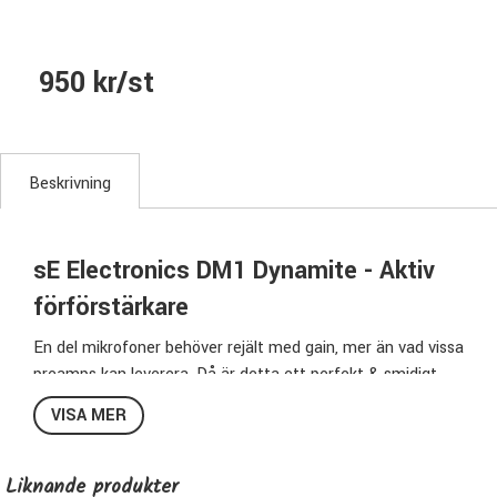
950 kr/st
Beskrivning
sE Electronics DM1 Dynamite - Aktiv
förförstärkare
En del mikrofoner behöver rejält med gain, mer än vad vissa
preamps kan leverera. Då är detta ett perfekt & smidigt
alternativ.
VISA MER
DM1 är en ultraslimmad, aktiv förförstärkare för både
dynamiska- & bandmikrofoner & levererar hela +28dB ren
& klar monosignal.
Liknande produkter