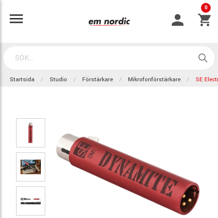
0
Startsida
Studio
Förstärkare
Mikrofonförstärkare
SE Elect