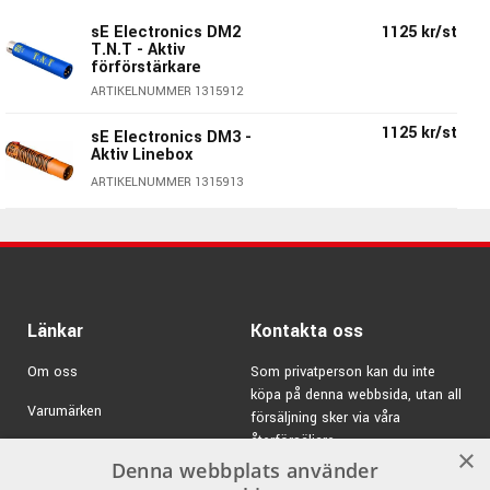
Du sätter den helt enkelt mellan sladd & mikrofon, slår på
sE Electronics DM2
1125 kr/st
fantommatningen i din mixer & sedan är du redo att köra.
T.N.T - Aktiv
Superenkelt!
förförstärkare
ARTIKELNUMMER 1315912
Specifikationer DM-1:
1125 kr/st
sE Electronics DM3 -
Färg:
Röd
Aktiv Linebox
Hölje:
Metall
ARTIKELNUMMER 1315913
Gain:
28 dB
Matning:
48v Phantom Power
Frekvensomfång:
10 Hz - 120 kHz
Elektrisk impedans:
135 Ohm
Belastning:
>1K Ohm
Länkar
Kontakta oss
Max output level (0.5% THD):
8.3 dBV (2.6 V)
Output noise level:
9 μV (JIS-A)
Om oss
Som privatperson kan du inte
Kontakt:
XLR
köpa på denna webbsida, utan all
Diameter:
19mm
Varumärken
försäljning sker via våra
Längd:
96mm
återförsäljare.
Kampanjer
×
Vikt:
80g
Denna webbplats använder
E-post:
info@emnordic.se
Mikrofon, kabel & annan kringutrustning ingår ej..