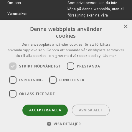
Om oss
Som privatperson kan du inte
köpa på denna webbsida, utan all
Varumärken
försäljning sker via våra
återförsäljare.
Kampanjer
×
Denna webbplats använder
E-post:
info@emnordic.se
GDPR & Cookies
cookies
Denna webbplats använder cookies för att förbättra
Försäljningsvillkor
användarupplevelsen. Genom att använda vår webbplats samtycker
du till alla cookies i enlighet med vår cookiepolicy.
Läs mer
Inlogg för återförsäljare
STRIKT NÖDVÄNDIGT
PRESTANDA
Pro Audio
Sociala medier
INRIKTNING
FUNKTIONER
Facebook
OKLASSIFICERADE
Instagram
Youtube
ACCEPTERA ALLA
AVVISA ALLT
VISA DETALJER