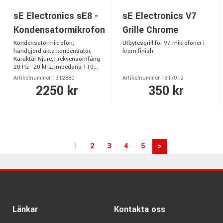
sE Electronics sE8 -
sE Electronics V7
Kondensatormikrofon
Grille Chrome
Kondensatormikrofon,
Utbytesgrill för V7 mikrofoner i
handgjord äkta kondensator,
krom finish
Karaktär Njure, Frekvensomfång
20 Hz - 20 kHz, Impedans 110...
Artikelnummer 1312880
Artikelnummer 1317012
2250 kr
350 kr
1
2
3
4
5
>
Länkar
Kontakta oss