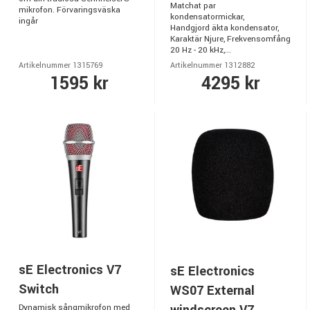
Matchat par
mikrofon. Förvaringsväska
kondensatormickar,
ingår
Handgjord äkta kondensator,
Karaktär Njure, Frekvensomfång
20 Hz - 20 kHz,...
Artikelnummer 1315769
Artikelnummer 1312882
1595 kr
4295 kr
sE Electronics V7
sE Electronics
Switch
WS07 External
windscreen V7
Dynamisk sångmikrofon med