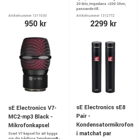
20 kHz, Impedans <200 Ohm,
passande till...
Artikelnummer 1311030
Artikelnummer 1312772
950 kr
2299 kr
sE Electronics sE8
sE Electronics V7-
Pair -
MC2-mp3 Black -
Kondensatormikrofon
Mikrofonkapsel
i matchat par
Svart V7-kapsel för att bygga
om din trådlösa Sennheiser® -