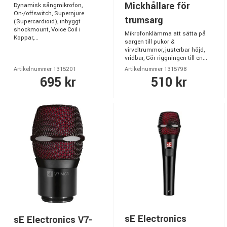
Mickhållare för
Dynamisk sångmikrofon,
On-/offswitch, Supernjure
trumsarg
(Supercardioid), inbyggt
shockmount, Voice Coil i
Mikrofonklämma att sätta på
Koppar,...
sargen till pukor &
virveltrummor, justerbar höjd,
vridbar, Gör riggningen till en...
Artikelnummer 1315201
Artikelnummer 1315798
695 kr
510 kr
sE Electronics
sE Electronics V7-