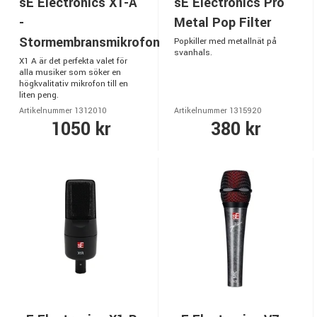
sE Electronics X1-A
sE Electronics Pro
-
Metal Pop Filter
Stormembransmikrofon
Popkiller med metallnät på
svanhals.
X1 A är det perfekta valet för
alla musiker som söker en
högkvalitativ mikrofon till en
liten peng.
Artikelnummer 1312010
Artikelnummer 1315920
1050 kr
380 kr