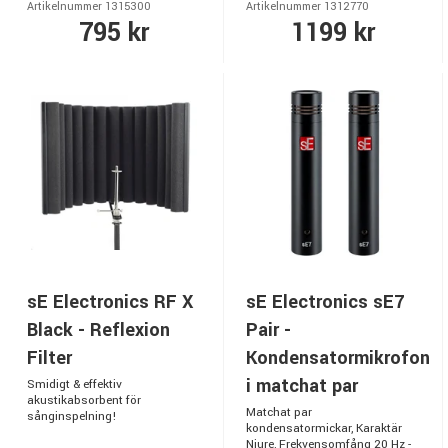
Artikelnummer 1315300
Artikelnummer 1312770
795 kr
1199 kr
sE Electronics RF X
sE Electronics sE7
Black - Reflexion
Pair -
Filter
Kondensatormikrofon
i matchat par
Smidigt & effektiv
akustikabsorbent för
Matchat par
sånginspelning!
kondensatormickar, Karaktär
Njure, Frekvensomfång 20 Hz -