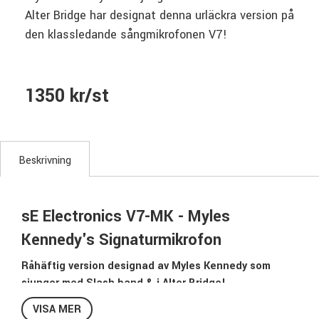
Alter Bridge har designat denna urläckra version på
den klassledande sångmikrofonen V7!
1350 kr/st
Beskrivning
sE Electronics V7-MK - Myles
Kennedy's Signaturmikrofon
Råhäftig version designad av Myles Kennedy som
sjunger med Slash band & i Alter Bridge!
V7:an är en pålitlig & robust mikrofon som levererar ett
VISA MER
naturligt & dynamiskt ljud under många, långa turnéer!