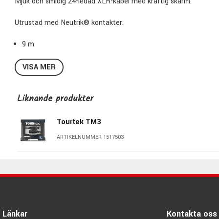
Mjuk och smidig 24-ledad XLR-kabel med kraftig skärm.
Utrustad med Neutrik® kontakter.
9 m
VISA MER
Liknande produkter
Tourtek TM3
ARTIKELNUMMER 1517503
Länkar
Kontakta oss