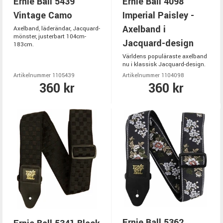
Ernie Ball 5439
Ernie Ball 4098
Vintage Camo
Imperial Paisley -
Axelband i
Axelband, läderändar, Jacquard-
mönster, justerbart 104cm-
Jacquard-design
183cm.
Världens populäraste axelband
nu i klassisk Jacquard-design.
Artikelnummer 1105439
Artikelnummer 1104098
360 kr
360 kr
Ernie Ball 5362