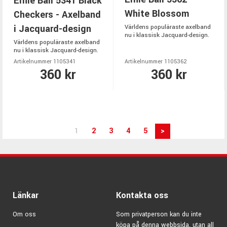
Ernie Ball 5341 Black
White Blossom
Checkers - Axelband
i Jacquard-design
Världens populäraste axelband
nu i klassisk Jacquard-design.
Världens populäraste axelband
nu i klassisk Jacquard-design.
Artikelnummer 1105341
Artikelnummer 1105362
360 kr
360 kr
1
2
3
4
5
>
Länkar
Kontakta oss
Om oss
Som privatperson kan du inte
köpa på denna webbsida, utan all