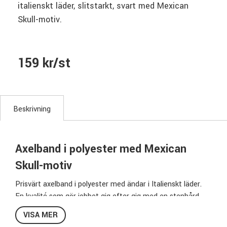
italienskt läder, slitstarkt, svart med Mexican
Skull-motiv.
159 kr/st
Beskrivning
Axelband i polyester med Mexican
Skull-motiv
Prisvärt axelband i polyester med ändar i Italienskt läder.
En kvalité som gör jobbet gig efter gig med en stenhård
look!
VISA MER
Steglöst justerbar längd för att du ska kunna hitta den