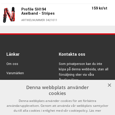
läder, mocka, nylon, kork, hampa, bomull eller polyester i
159 kr/st
Profile SH194
olika färger, mönster & utföranden.
Axelband - Stripes
Pimpa dig själv & din gitarr med ett axelband från Profile,
ARTIKELNUMMER 3421011
så är du redo för vilket gig som helst!
159 kr/st
Profile SH24 Axelband
- Tribal Sun
ARTIKELNUMMER 3421017
Profile TSF08
159 kr/st
Länkar
Kontakta oss
Axelband - Modern
Paisley 2
Om oss
Som privatperson kan du inte
ARTIKELNUMMER 3421013
köpa på denna webbsida, utan all
Varumärken
försäljning sker via våra
159 kr/st
Profile SPW01
återförsäljare.
Axelband - Kurbits
Kampanjer
×
Denna webbplats använder
ARTIKELNUMMER 3421020
E-post:
info@emnordic.se
GDPR & Cookies
cookies
159 kr/st
Profile SH25 Axelband
Denna webbplats använder cookies för att förbättra
Försäljningsvillkor
- Tongue Red
användarupplevelsen. Genom att använda vår webbplats samtycker
Inlogg för återförsäljare
du till alla cookies i enlighet med vår cookiepolicy.
Läs mer
ARTIKELNUMMER 3421016