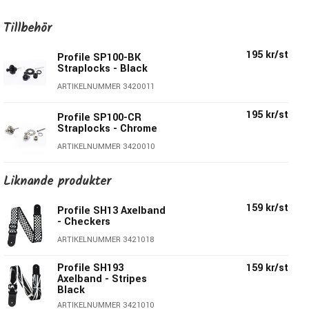
perfekta spelhöjden på din gitarr.
Coolt Mexican Skull-mönster på svart bakgrund.
Tillbehör
Specifikationer:
195 kr/st
Profile SP100-BK
Straplocks - Black
Mönster:
Mexican Skull
ARTIKELNUMMER 3420011
Bredd:
5cm (2")
Min längd:
95cm
195 kr/st
Profile SP100-CR
Max längd:
150cm
Straplocks - Chrome
Material:
Polyester
ARTIKELNUMMER 3420010
Pris per styck
Liknande produkter
Profile - Prisvärda gitarraxelband!
159 kr/st
Profile SH13 Axelband
- Checkers
Profiles axelband är förmodligen de mest prisvärda
axelbanden på marknaden. Att dom dessutom är
ARTIKELNUMMER 3421018
handgjorda, av otrolig kvalité & finns i massor av läckra,
Profile SH193
159 kr/st
coola & exklusiva mönster, färger & varianter gör dom bara
Axelband - Stripes
ännu mer intressanta.
Black
Här finner du modeller handgjorda av finaste & mjukaste
ARTIKELNUMMER 3421010