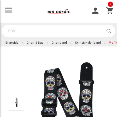
0
Startsida
Gitarr & Bas
Gitarrband
Syntet/nylonband
Profi