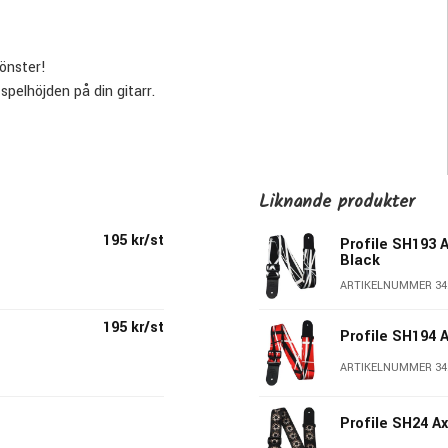
önster!
spelhöjden på din gitarr.
Liknande produkter
195 kr/st
Profile SH193 
Black
ARTIKELNUMMER 34
195 kr/st
Profile SH194 
ARTIKELNUMMER 34
 på marknaden. Att dom dessutom är handgjorda, av otrolig
ärger & varianter gör dom bara ännu mer intressanta.
Profile SH24 Ax
cka, nylon, kork, hampa, bomull eller polyester i olika färger,