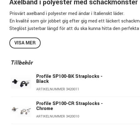
Axelband i polyester med schackmönster
Prisvärt axelband i polyester med ändar i Italienskt läder.
En kvalité som gör jobbet gig efter gig med ett läckert schackm
Steglöst justerbar längd för att du ska kunna hitta den perfekta 
Specifikationer:
VISA MER
Mönster:
Checkers
Bredd:
5cm (2")
Tillbehör
Min längd:
95cm
Max längd:
150cm
Profile SP100-BK Straplocks -
Black
Material:
Polyester
ARTIKELNUMMER 3420011
Pris per styck
Profile SP100-CR Straplocks -
Profile - Prisvärda gitarraxelband!
Chrome
ARTIKELNUMMER 3420010
Profiles axelband är förmodligen de mest prisvärda axelbanden
kvalité & finns i massor av läckra, coola & exklusiva mönster, f
Här finner du modeller handgjorda av finaste & mjukaste läder, mo