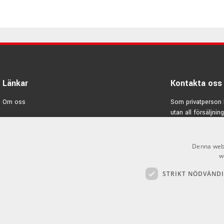
mönster & utföranden.
Pimpa dig själv & din gitarr med ett axelband från Profile, så är 
Länkar
Kontakta oss
Om oss
Som privatperson 
utan all försäljning
Varumärken
E-post:
info@emno
Kampanjer
Denna webb
GDPR & Cookies
w
STRIKT NÖDVÄND
Försäljningsvillkor
Inlogg för återförsäljare