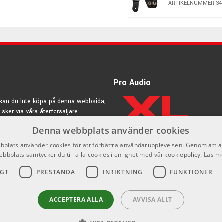
ARTIKELNUMMER 34
du redo för vilket gig som helst!
Profile TSF08 
Paisley 2
ARTIKELNUMMER 34
Profile SPW01 
Pro Audio
ARTIKELNUMMER 34
kan du inte köpa på denna webbsida,
 sker via våra återförsäljare.
Profile SH25 A
Red
Denna webbplats använder cookies
rdic.se
ARTIKELNUMMER 34
plats använder cookies för att förbättra användarupplevelsen. Genom att 
ebbplats samtycker du till alla cookies i enlighet med vår cookiepolicy.
Läs m
Profile TMS004
Skull
IGT
PRESTANDA
INRIKTNING
FUNKTIONER
ARTIKELNUMMER 34
ACCEPTERA ALLA
AVVISA ALLT
Profile TMS022
Mexican Skull
ARTIKELNUMMER 34