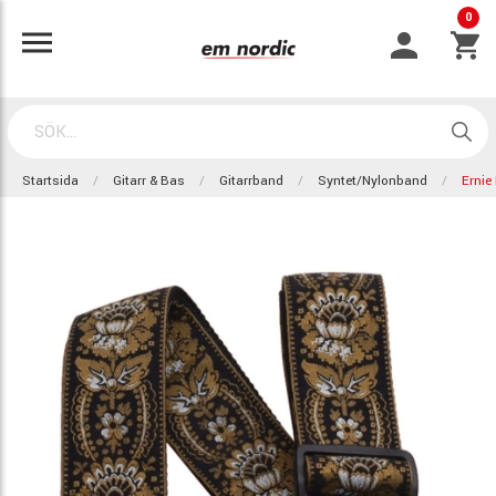
0
Startsida
Gitarr & Bas
Gitarrband
Syntet/nylonband
Ernie