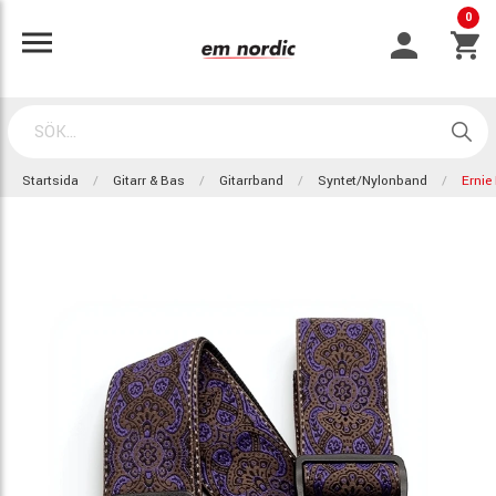
0
Startsida
Gitarr & Bas
Gitarrband
Syntet/nylonband
Ernie