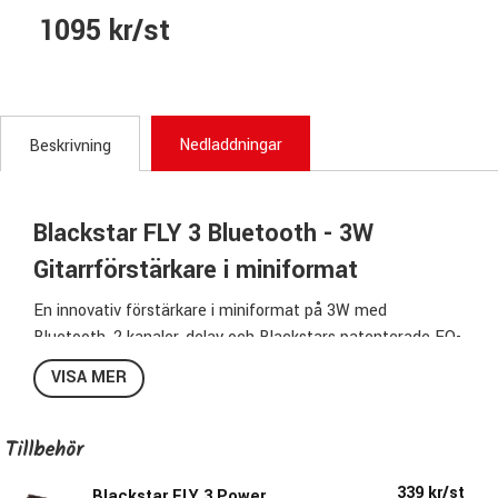
1095 kr/st
Nedladdningar
Beskrivning
Blackstar FLY 3 Bluetooth - 3W
Gitarrförstärkare i miniformat
En innovativ förstärkare i miniformat på 3W med
Bluetooth, 2 kanaler, delay och Blackstars patenterade EQ-
funktion Infinite Shape Feature (ISF), för att du enkelt
VISA MER
kunna ratta till ett perfekt sound. Trots sin otroligt smidiga
storlek har FLY 3 BT ett stort sound med grym punch även
vid riktigt låg volym. Du kan välja om du vill driva den med
Tillbehör
batterier eller strömkabel.
339 kr/st
Blackstar FLY 3 Power