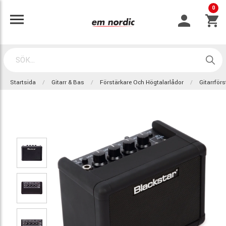
0
Startsida
Gitarr & Bas
Förstärkare Och Högtalarlådor
Gitarrför