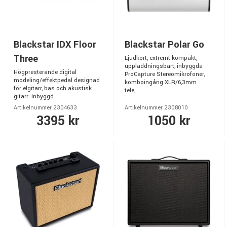
Blackstar IDX Floor
Blackstar Polar Go
Three
Ljudkort, extremt kompakt,
uppladdningsbart, inbyggda
Högpresterande digital
ProCapture Stereomikrofoner,
modeling/effektpedal designad
komboingång XLR/6,3mm
för elgitarr, bas och akustisk
tele,...
gitarr. Inbyggd...
Artikelnummer 2304633
Artikelnummer 2308010
3395 kr
1050 kr