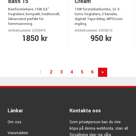
Bass 15
Cream
Basförstärkare, 15W, 6,5"
10W förstärkarkombo, 2x 3-
högtalare, kompakt, traditionell,
tums högtalare, 2 kanaler,
lättanvänd perfekt för
digitalt Tape-delay, MP3/Line-
hemmaövning.
ingång.
Artikelnummer 2305415
Artikelnummer 2305010
1850 kr
950 kr
1
2
3
4
5
6
>
Länkar
Kontakta oss
Om oss
Som privatperson kan du inte
köpa på denna webbsida, utan all
Varumärken
försäljning sker via våra