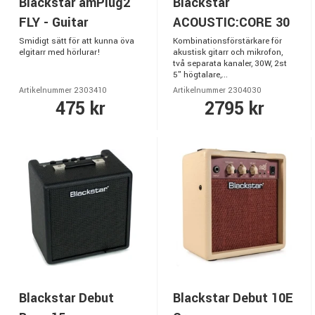
Blackstar amPlug2
Blackstar
FLY - Guitar
ACOUSTIC:CORE 30
Smidigt sätt för att kunna öva
Kombinationsförstärkare för
elgitarr med hörlurar!
akustisk gitarr och mikrofon,
två separata kanaler, 30W, 2st
5" högtalare,...
Artikelnummer 2303410
Artikelnummer 2304030
475 kr
2795 kr
Blackstar Debut
Blackstar Debut 10E