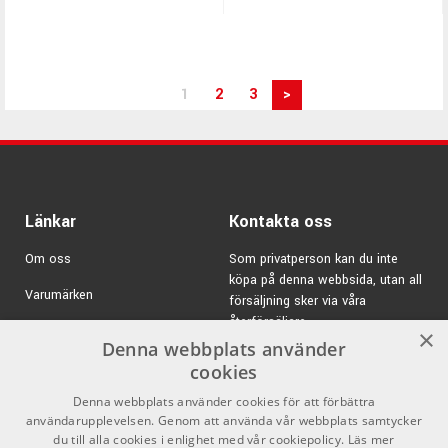
1
2
3
>
Länkar
Kontakta oss
Om oss
Som privatperson kan du inte
köpa på denna webbsida, utan all
Varumärken
försäljning sker via våra
återförsäljare.
Kampanjer
×
Denna webbplats använder
E-post:
info@emnordic.se
GDPR & Cookies
cookies
Denna webbplats använder cookies för att förbättra
Försäljningsvillkor
användarupplevelsen. Genom att använda vår webbplats samtycker
Inlogg för återförsäljare
du till alla cookies i enlighet med vår cookiepolicy.
Läs mer