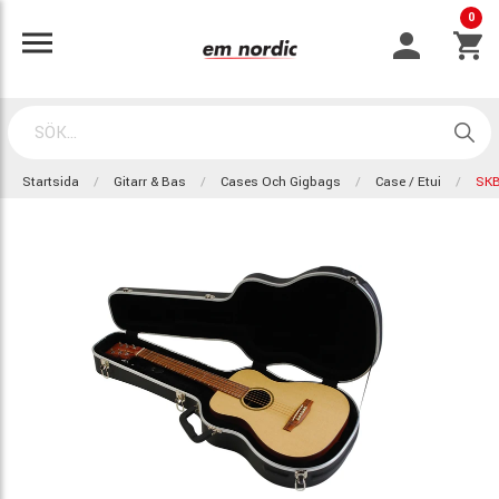
0
Startsida
Gitarr & Bas
Cases Och Gigbags
Case / Etui
SKB