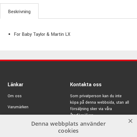
Beskrivning
For Baby Taylor & Martin LX
Länkar
Kontakta oss
Om oss
Som privatperson kan du inte
köpa på denna webbsida, utan all
Varumärken
försäljning sker via våra
återförsäljare.
Kampanjer
×
Denna webbplats använder
E-post:
info@emnordic.se
GDPR & Cookies
cookies