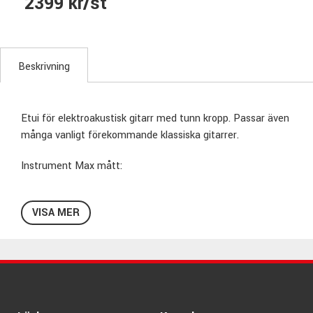
2399 kr/st
Beskrivning
Etui för elektroakustisk gitarr med tunn kropp. Passar även
många vanligt förekommande klassiska gitarrer.
Instrument Max mått:
Kropp längd: 49.53 cm
VISA MER
Kropp djup: 11.43 cm
Nedre Bout: 38.10 cm
Övre Bout: 29.21 cm