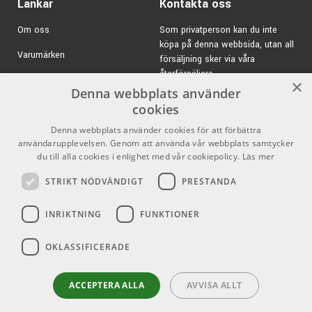
Länkar
Kontakta oss
Om oss
Som privatperson kan du inte
köpa på denna webbsida, utan all
Varumärken
försäljning sker via våra
återförsäljare.
Kampanjer
×
Denna webbplats använder
E-post:
info@emnordic.se
GDPR & Cookies
cookies
Denna webbplats använder cookies för att förbättra
Försäljningsvillkor
användarupplevelsen. Genom att använda vår webbplats samtycker
Inlogg för återförsäljare
du till alla cookies i enlighet med vår cookiepolicy.
Läs mer
STRIKT NÖDVÄNDIGT
PRESTANDA
Pro Audio
Sociala medier
INRIKTNING
FUNKTIONER
Facebook
OKLASSIFICERADE
Instagram
Youtube
ACCEPTERA ALLA
AVVISA ALLT