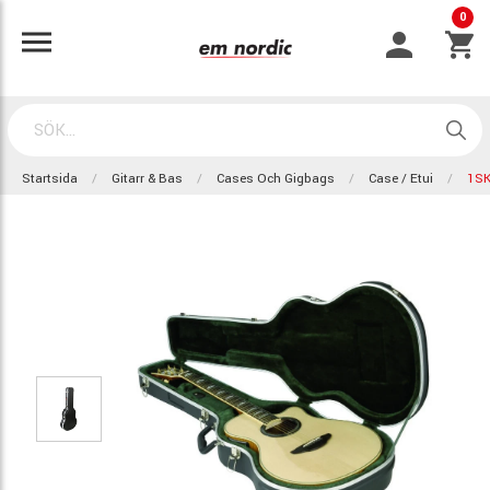
0
Startsida
Gitarr & Bas
Cases Och Gigbags
Case / Etui
1SK