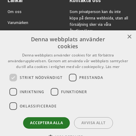
Länkar
Kontakta oss
Om oss
Som privatperson kan du inte
köpa på denna webbsida, utan all
Varumärken
försäljning sker via våra
återförsäljare.
Kampanjer
×
Denna webbplats använder
E-post:
info@emnordic.se
GDPR & Cookies
cookies
Denna webbplats använder cookies för att förbättra
Försäljningsvillkor
användarupplevelsen. Genom att använda vår webbplats samtycker
Inlogg för återförsäljare
du till alla cookies i enlighet med vår cookiepolicy.
Läs mer
STRIKT NÖDVÄNDIGT
PRESTANDA
Pro Audio
Sociala medier
INRIKTNING
FUNKTIONER
Facebook
OKLASSIFICERADE
Instagram
Youtube
ACCEPTERA ALLA
AVVISA ALLT