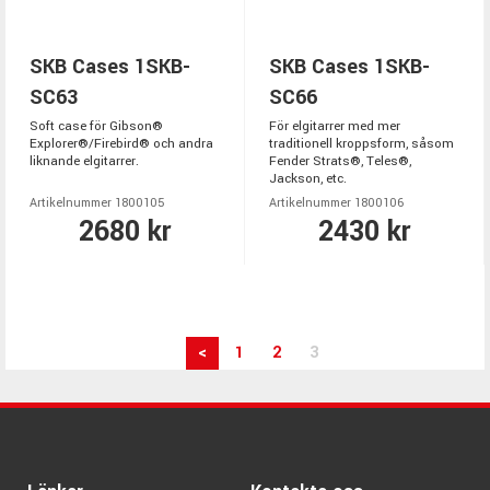
SKB Cases 1SKB-
SKB Cases 1SKB-
SC63
SC66
Soft case för Gibson®
För elgitarrer med mer
Explorer®/Firebird® och andra
traditionell kroppsform, såsom
liknande elgitarrer.
Fender Strats®, Teles®,
Jackson, etc.
Artikelnummer 1800105
Artikelnummer 1800106
2680 kr
2430 kr
<
1
2
3