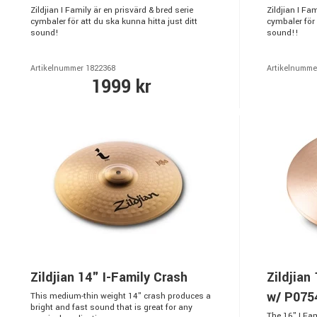
Zildjian I Family är en prisvärd & bred serie
Zildjian I Fa
cymbaler för att du ska kunna hitta just ditt
cymbaler för 
sound!
sound!!
Artikelnummer 1822368
Artikelnumme
1999 kr
Zildjian 14" I-Family Crash
Zildjian
w/ P075
This medium-thin weight 14" crash produces a
bright and fast sound that is great for any
The 16" I Fa