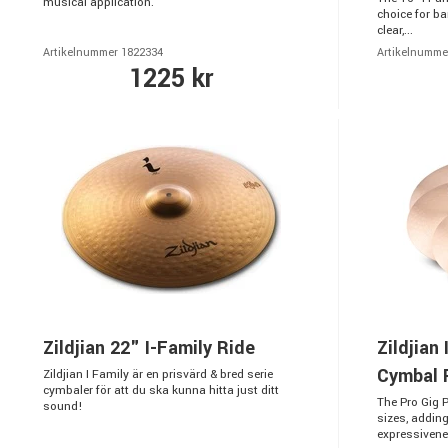
musical application.
choice for b
clear,...
Artikelnummer 1822334
Artikelnumme
1225 kr
Zildjian 22" I-Family Ride
Zildjian
Cymbal 
Zildjian I Family är en prisvärd & bred serie
cymbaler för att du ska kunna hitta just ditt
The Pro Gig 
sound!
sizes, addin
expressivenes