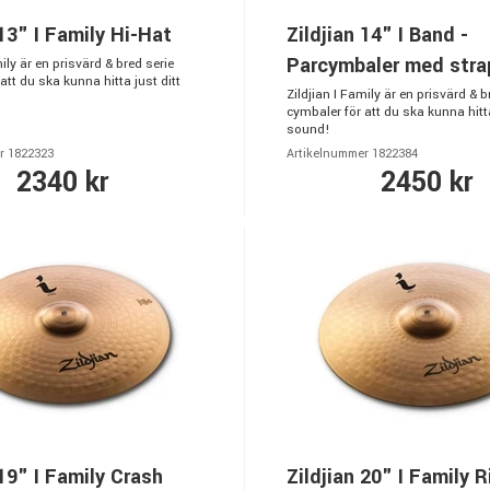
 13" I Family Hi-Hat
Zildjian 14" I Band -
Parcymbaler med stra
mily är en prisvärd & bred serie
att du ska kunna hitta just ditt
Zildjian I Family är en prisvärd & b
cymbaler för att du ska kunna hitta
sound!
r 1822323
Artikelnummer 1822384
2340 kr
2450 kr
 19" I Family Crash
Zildjian 20" I Family R