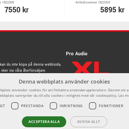
r 1822305
Artikelnummer 1822303
7550 kr
5895 kr
Pro Audio
kan du inte köpa på denna webbsida,
 sker via våra återförsäljare.
Denna webbplats använder cookies
rdic.se
plats använder cookies för att förbättra användarupplevelsen. Genom att 
ebbplats samtycker du till alla cookies i enlighet med vår cookiepolicy.
Läs m
IGT
PRESTANDA
INRIKTNING
FUNKTIONER
ACCEPTERA ALLA
AVVISA ALLT