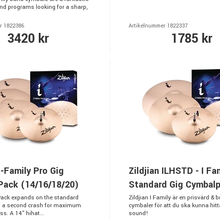
and programs looking for a sharp,
r 1822386
Artikelnummer 1822337
3420 kr
1785 kr
 I-Family Pro Gig
Zildjian ILHSTD - I Fa
Pack (14/16/18/20)
Standard Gig Cymbal
Pack expands on the standard
Zildjian I Family är en prisvärd & b
g a second crash for maximum
cymbaler för att du ska kunna hitta
s. A 14" hihat...
sound!