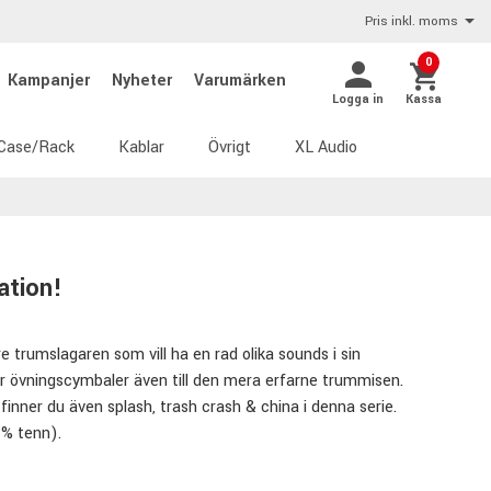
Pris inkl. moms
0
Kampanjer
Nyheter
Varumärken
Logga in
Kassa
Case/Rack
Kablar
Övrigt
XL Audio
ation!
e trumslagaren som vill ha en rad olika sounds i sin
er övningscymbaler även till den mera erfarne trummisen.
finner du även splash, trash crash & china i denna serie.
 8% tenn).