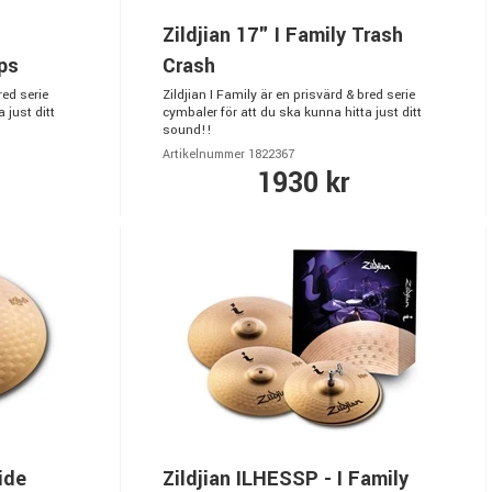
Zildjian 17" I Family Trash
ps
Crash
red serie
Zildjian I Family är en prisvärd & bred serie
 just ditt
cymbaler för att du ska kunna hitta just ditt
sound!!
Artikelnummer 1822367
1930 kr
ide
Zildjian ILHESSP - I Family