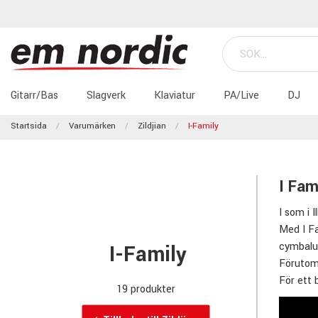
Gitarr/Bas
Slagverk
Klaviatur
PA/Live
DJ
Startsida
Varumärken
Zildjian
I-Family
I Fam
I som i I
Med I Fa
cymbalup
I-Family
Förutom 
För ett 
19 produkter