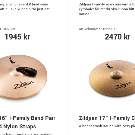
mily är en prisvärd & bred serie
Zildjian I Family är en prisvärd & b
att du ska kunna hitta just ditt
cymbaler för att du ska kunna hitta
sound!
r 1822339
Artikelnummer 1822351
1945 kr
2470 kr
 16" I-Family Band Pair
Zildjian 17" I-Family 
4 Nylon Straps
A bright crash sound with easy pla
mily band cymbals are a fantastic