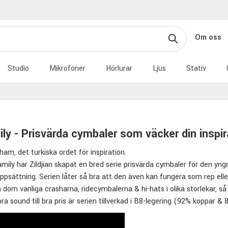
Om oss
Studio
Mikrofoner
Hörlurar
Ljus
Stativ
ily - Prisvärda cymbaler som väcker din inspir
lham, det turkiska ordet för inspiration.
mily har Zildjian skapat en bred serie prisvärda cymbaler för den yngr
psättning. Serien låter så bra att den även kan fungera som rep ell
dom vanliga crasharna, ridecymbalerna & hi-hats i olika storlekar, så 
bra sound till bra pris är serien tillverkad i B8-legering (92% koppar &