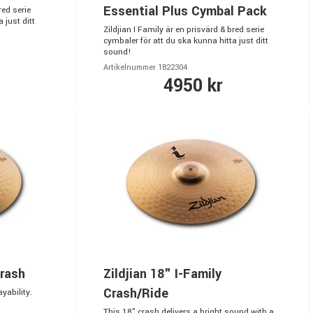
Essential Plus Cymbal Pack
red serie
 just ditt
Zildjian I Family är en prisvärd & bred serie
cymbaler för att du ska kunna hitta just ditt
sound!
Artikelnummer 1822304
4950 kr
Crash
Zildjian 18" I-Family
Crash/Ride
yability.
This 18" crash delivers a bright sound with a