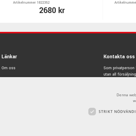
Artikelnummer 1822352
Artikelnumme
2680 kr
Länkar
Kontakta oss
Om oss
Som privatperson 
utan all försäljning
Varumärken
E-post:
info@emno
Kampanjer
Denna webb
GDPR & Cookies
w
STRIKT NÖDVÄND
Försäljningsvillkor
Inlogg för återförsäljare