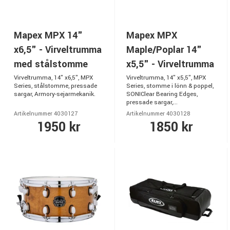
Mapex MPX 14"
Mapex MPX
x6,5" - Virveltrumma
Maple/Poplar 14"
med stålstomme
x5,5" - Virveltrumma
Virveltrumma, 14" x6,5", MPX
Virveltrumma, 14" x5,5", MPX
Series, stålstomme, pressade
Series, stomme i lönn & poppel,
sargar, Armory-sejarmekanik.
SONIClear Bearing Edges,
pressade sargar,...
Artikelnummer 4030127
Artikelnummer 4030128
1950 kr
1850 kr