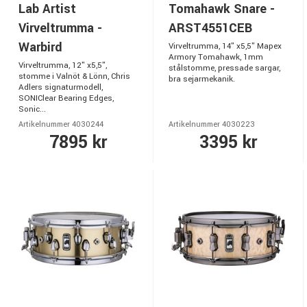
Lab Artist
Tomahawk Snare -
Virveltrumma -
ARST4551CEB
Warbird
Virveltrumma, 14" x5,5" Mapex
Armory Tomahawk, 1mm
Virveltrumma, 12" x5,5",
stålstomme, pressade sargar,
stomme i Valnöt & Lönn, Chris
bra sejarmekanik.
Adlers signaturmodell,
SONIClear Bearing Edges,
Sonic...
Artikelnummer 4030244
Artikelnummer 4030223
7895 kr
3395 kr