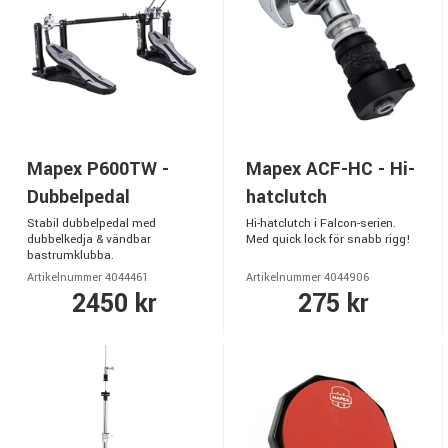
Mapex P600TW -
Mapex ACF-HC - Hi-
Dubbelpedal
hatclutch
Stabil dubbelpedal med
Hi-hatclutch i Falcon-serien.
dubbelkedja & vändbar
Med quick lock för snabb rigg!
bastrumklubba.
Artikelnummer 4044461
Artikelnummer 4044906
2450 kr
275 kr