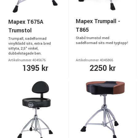
Mapex Trumpall -
Mapex T675A
T865
Trumstol
Stabil trumstol med
Trumpall, sadelformad
sadelformad sits med tygtopp!
vinylklädd sits, extra bred
sittyta, 2,5° vinkel,
dubbelstagade ben.
Artikelnummer 4045676
Artikelnummer 4045865
1395 kr
2250 kr