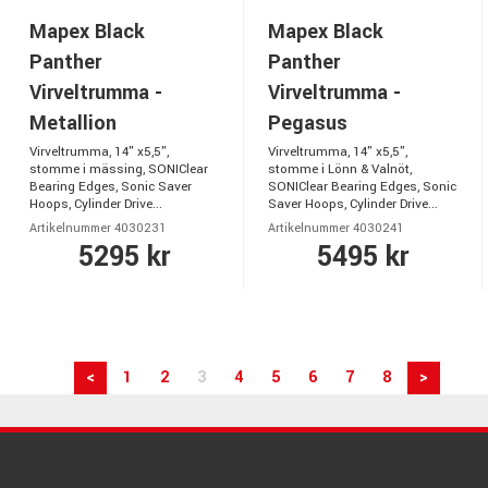
Mapex Black
Mapex Black
Panther
Panther
Virveltrumma -
Virveltrumma -
Metallion
Pegasus
Virveltrumma, 14" x5,5",
Virveltrumma, 14" x5,5",
stomme i mässing, SONIClear
stomme i Lönn & Valnöt,
Bearing Edges, Sonic Saver
SONIClear Bearing Edges, Sonic
Hoops, Cylinder Drive...
Saver Hoops, Cylinder Drive...
Artikelnummer 4030231
Artikelnummer 4030241
5295 kr
5495 kr
<
1
2
3
4
5
6
7
8
>