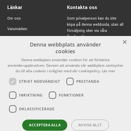
Länkar
Kontakta oss
Om oss
Som privatperson kan du inte
köpa på denna webbsida, utan all
Varumärken
försäljning sker via våra
återförsäljare.
Kampanjer
×
Denna webbplats använder
E-post:
info@emnordic.se
GDPR & Cookies
cookies
Denna webbplats använder cookies för att förbättra
Försäljningsvillkor
användarupplevelsen. Genom att använda vår webbplats samtycker
du till alla cookies i enlighet med vår cookiepolicy.
Läs mer
Inlogg för återförsäljare
STRIKT NÖDVÄNDIGT
PRESTANDA
Pro Audio
Sociala medier
INRIKTNING
FUNKTIONER
Facebook
OKLASSIFICERADE
Instagram
Youtube
ACCEPTERA ALLA
AVVISA ALLT