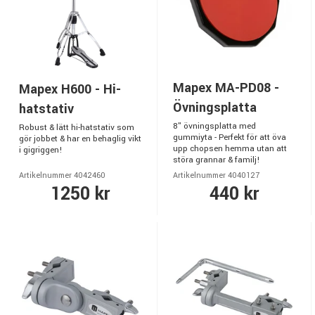
Mapex MA-PD08 -
Mapex H600 - Hi-
Övningsplatta
hatstativ
8" övningsplatta med
Robust & lätt hi-hatstativ som
gummiyta - Perfekt för att öva
gör jobbet & har en behaglig vikt
upp chopsen hemma utan att
i gigriggen!
störa grannar & familj!
Artikelnummer 4042460
Artikelnummer 4040127
1250 kr
440 kr