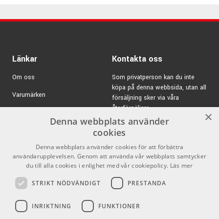
Länkar
Kontakta oss
Om oss
Som privatperson kan du inte
köpa på denna webbsida, utan all
Varumärken
försäljning sker via våra
återförsäljare.
Kampanjer
×
Denna webbplats använder
E-post:
info@emnordic.se
GDPR & Cookies
cookies
Denna webbplats använder cookies för att förbättra
Försäljningsvillkor
användarupplevelsen. Genom att använda vår webbplats samtycker
Inlogg för återförsäljare
du till alla cookies i enlighet med vår cookiepolicy.
Läs mer
STRIKT NÖDVÄNDIGT
PRESTANDA
Pro Audio
Sociala medier
INRIKTNING
FUNKTIONER
Facebook