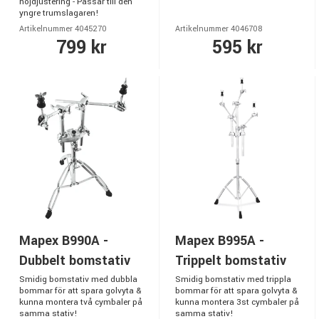
höjdjustering - Passar till den
yngre trumslagaren!
Artikelnummer 4045270
Artikelnummer 4046708
799 kr
595 kr
Mapex B990A -
Mapex B995A -
Dubbelt bomstativ
Trippelt bomstativ
Smidig bomstativ med dubbla
Smidig bomstativ med trippla
bommar för att spara golvyta &
bommar för att spara golvyta &
kunna montera två cymbaler på
kunna montera 3st cymbaler på
samma stativ!
samma stativ!