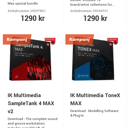
bundle. Includes 18
Max special bundle
brand/artist collections for...
Artikelnummer 2909TB01
Artikelnummer 2909AT01
1290 kr
1290 kr
IK Multimedia
IK Multimedia ToneX
SampleTank 4 MAX
MAX
v2
Download - Modelling Software
& Plug-In.
Download - The complete sound
and groove workstation.