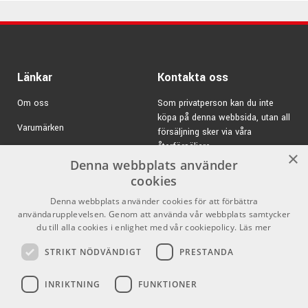
Länkar
Kontakta oss
Om oss
Som privatperson kan du inte
köpa på denna webbsida, utan all
Varumärken
försäljning sker via våra
återförsäljare.
Kampanjer
×
Denna webbplats använder
E-post:
info@emnordic.se
GDPR & Cookies
cookies
Denna webbplats använder cookies för att förbättra
Försäljningsvillkor
användarupplevelsen. Genom att använda vår webbplats samtycker
Inlogg för återförsäljare
du till alla cookies i enlighet med vår cookiepolicy.
Läs mer
STRIKT NÖDVÄNDIGT
PRESTANDA
Pro Audio
Sociala medier
INRIKTNING
FUNKTIONER
Facebook