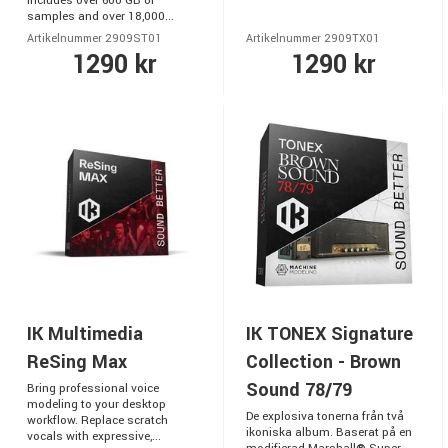
Includes over 600 GB of
samples and over 18,000...
Artikelnummer 2909ST01
Artikelnummer 2909TX01
1290 kr
1290 kr
IK Multimedia
IK TONEX Signature
ReSing Max
Collection - Brown
Sound 78/79
Bring professional voice
modeling to your desktop
De explosiva tonerna från två
workflow. Replace scratch
ikoniska album. Baserat på en
vocals with expressive,...