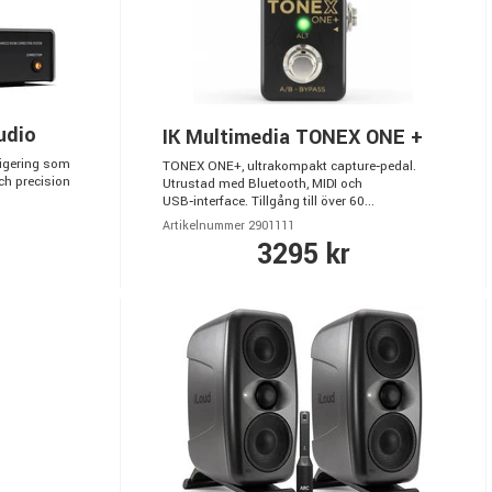
udio
IK Multimedia TONEX ONE +
rigering som
TONEX ONE+, ultrakompakt capture‑pedal.
och precision
Utrustad med Bluetooth, MIDI och
USB‑interface. Tillgång till över 60...
Artikelnummer 2901111
3295 kr