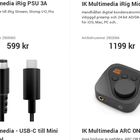
media iRig PSU 3A
IK Multimedia iRig Mi
till iRig Stream, Stomp I/O, Pro
Handhållen digital kondensatorm
inbyggd preamp och 24-bit AD/DA
för iOS, Mac, PC och...
r 2905060
Artikelnummer 2902066
599 kr
1199 kr
media - USB-C till Mini
IK Multimedia ARC O
el
Inga hörlurar är perfekta. ARC ON 