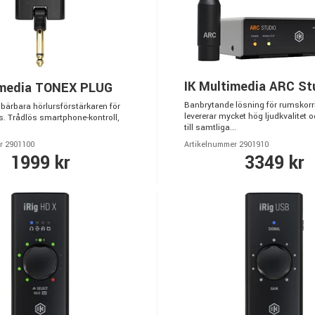
IK Multimedia ARC St
imedia TONEX PLUG
Banbrytande lösning för rumskor
bärbara hörlursförstärkaren för
levererar mycket hög ljudkvalitet 
s. Trådlös smartphone-kontroll,
till samtliga...
r 2901100
Artikelnummer 2901910
1999 kr
3349 kr