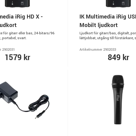
media iRig HD X -
IK Multimedia iRig US
judkort
Mobilt ljudkort
e för gitarr eller bas, 24-bitars/96
Ljudkort för gitarr/bas, digitalt, por
 portabel, svart.
lättjobbat, utgång till förstärkare, 
r 2902031
Artikelnummer 2902033
1579 kr
849 kr