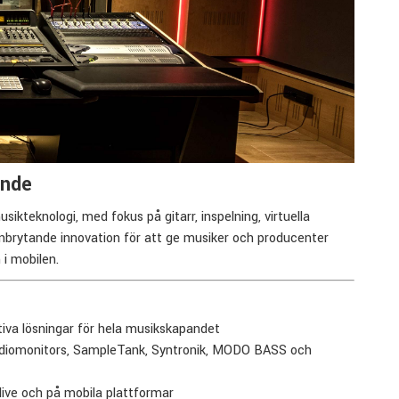
ande
ikteknologi, med fokus på gitarr, inspelning, virtuella
anbrytande innovation för att ge musiker och producenter
 i mobilen.
iva lösningar för hela musikskapandet
udiomonitors, SampleTank, Syntronik, MODO BASS och
live och på mobila plattformar