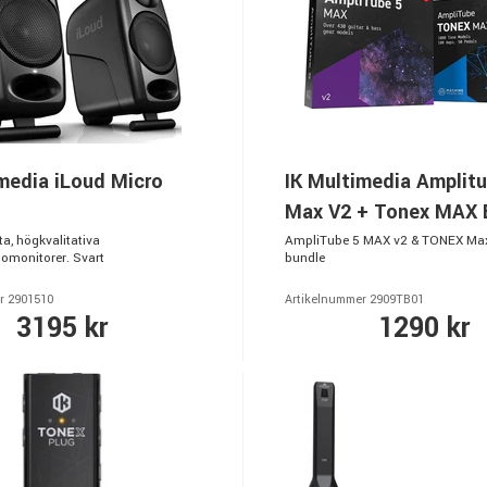
media iLoud Micro
IK Multimedia Amplitu
Max V2 + Tonex MAX 
a, högkvalitativa
AmpliTube 5 MAX v2 & TONEX Max
iomonitorer. Svart
bundle
r 2901510
Artikelnummer 2909TB01
3195 kr
1290 kr