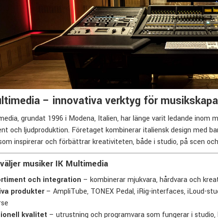
ltimedia – innovativa verktyg för musikskap
media, grundat 1996 i Modena, Italien, har länge varit ledande inom mus
nt och ljudproduktion. Företaget kombinerar italiensk design med b
som inspirerar och förbättrar kreativiteten, både i studio, på scen och
 väljer musiker IK Multimedia
ortiment och integration
– kombinerar mjukvara, hårdvara och kreat
iva produkter
– AmpliTube, TONEX Pedal, iRig-interfaces, iLoud-st
rse
ionell kvalitet
– utrustning och programvara som fungerar i studio, 