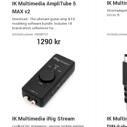
IK Multi
IK Multimedia AmpliTube 5
MAX v2
Strömadapter 
I/O m. fl.
Download - The ultimate guitar amp & FX
modeling software bundle. Includes 18
brand/artist collections for...
Artikelnummer 2909AT01
Artikelnumme
1290 kr
IK Multimedia iRig Stream
IK Multi
DIN-kab
Ljudkort för streaming - passar mobila enheter