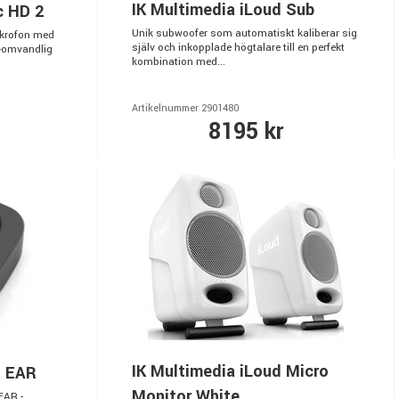
IK Multimedia iLoud Sub
c HD 2
Unik subwoofer som automatiskt kaliberar sig
ikrofon med
själv och inkopplade högtalare till en perfekt
-omvandlig
kombination med...
Artikelnummer 2901480
8195 kr
IK Multimedia iLoud Micro
N EAR
Monitor White
EAR -