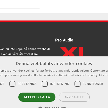
tad med digitala alternativ. Bluetooth® ser till att du enkelt kan
12250 kr/st
cet gör att du enkelt kan använda din dator som ljudkälla.
ud – utan handlar om att lyfta hela ditt monitorsystem till
10650 kr/par
Pro Audio
ommöblering krävs.
o/MTM fungerar iLoud Sub även med monitorer och högtalare
kan du inte köpa på denna webbsida,
 sker via våra återförsäljare.
9550 kr/st
 i moderna produktioner ner till 25Hz.
Denna webbplats använder cookies
rdic.se
gsarbete.
plats använder cookies för att förbättra användarupplevelsen. Genom att 
ebbplats samtycker du till alla cookies i enlighet med vår cookiepolicy.
Läs m
6599 kr/par
IGT
PRESTANDA
INRIKTNING
FUNKTIONER
ACCEPTERA ALLA
AVVISA ALLT